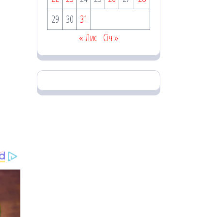
29
30
31
« Лис
Січ »