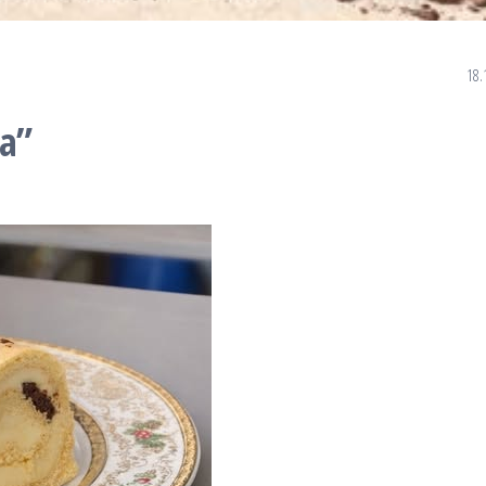
18.
а”