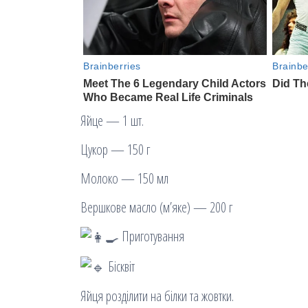
Яйце — 1 шт.
Цукор — 150 г
Молоко — 150 мл
Вершкове масло (м’яке) — 200 г
Приготування
Бісквіт
Яйця розділити на білки та жовтки.