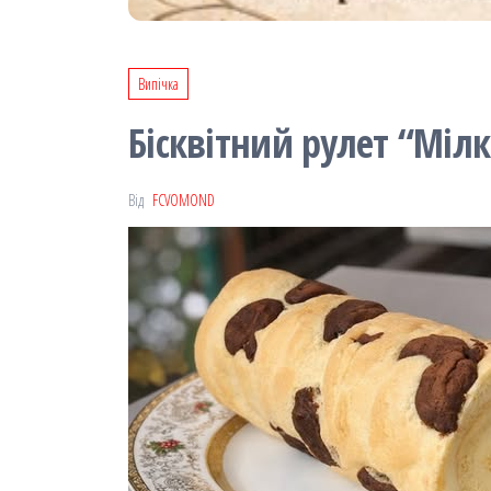
Випічка
Бісквітний рулет “Мілк
Від
FCVOMOND