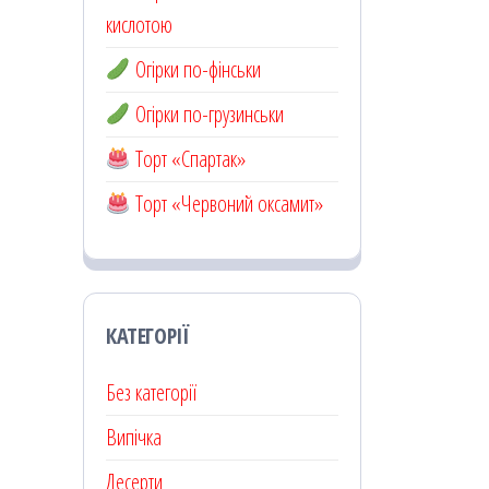
кислотою
Огірки по-фінськи
Огірки по-грузинськи
Торт «Спартак»
Торт «Червоний оксамит»
КАТЕГОРІЇ
Без категорії
Випічка
Десерти