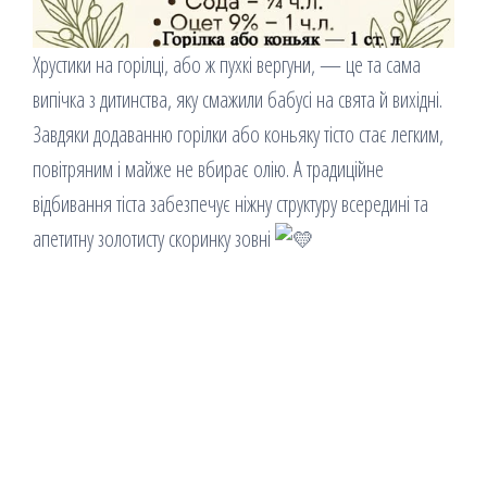
Хрустики на горілці, або ж пухкі вергуни, — це та сама
випічка з дитинства, яку смажили бабусі на свята й вихідні.
Завдяки додаванню горілки або коньяку тісто стає легким,
повітряним і майже не вбирає олію. А традиційне
відбивання тіста забезпечує ніжну структуру всередині та
апетитну золотисту скоринку зовні