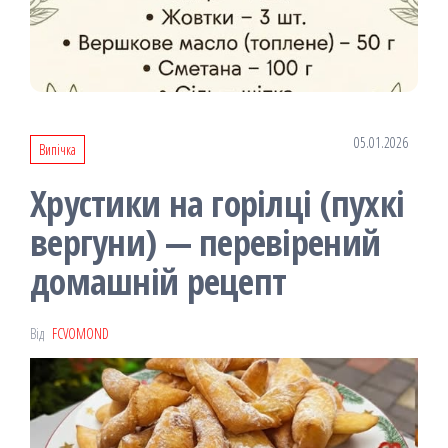
05.01.2026
Випічка
Хрустики на горілці (пухкі
вергуни) — перевірений
домашній рецепт
Від
FCVOMOND