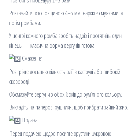
Повторіть процедуру 2–3 рази.
Розкачайте тісто товщиною 4–5 мм, наріжте смужками, а
потім ромбами.
У центрі кожного ромба зробіть надріз і протягніть один
кінець — класична форма вергунів готова.
Смаження
Розігрійте достатню кількість олії в каструлі або глибокій
сковороді.
Обсмажуйте вергуни з обох боків до рум’яного кольору.
Викладіть на паперові рушники, щоб прибрати зайвий жир.
Подача
Перед подачею щедро посипте хрустики цукровою