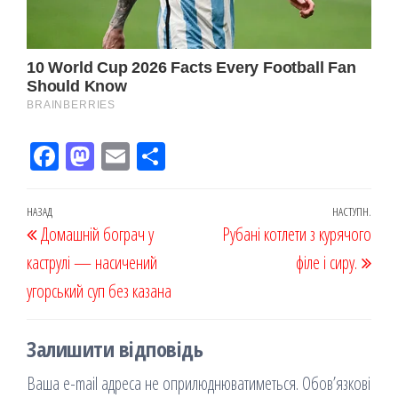
Fac
M
Em
По
eb
ast
ail
діл
oo
od
ит
Навігація
Попередній
НАЗАД
НАСТУПН.
Наст
Домашній бограч у
k
on
ис
Рубані котлети з курячого
записів
запис
запи
каструлі — насичений
я
філе і сиру.
угорський суп без казана
Залишити відповідь
Ваша e-mail адреса не оприлюднюватиметься.
Обов’язкові