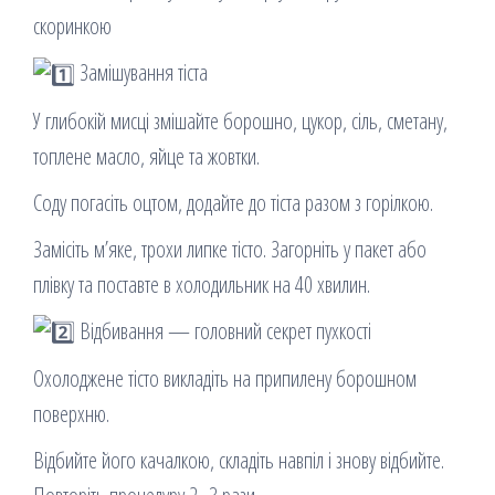
скоринкою
Замішування тіста
У глибокій мисці змішайте борошно, цукор, сіль, сметану,
топлене масло, яйце та жовтки.
Соду погасіть оцтом, додайте до тіста разом з горілкою.
Замісіть м’яке, трохи липке тісто. Загорніть у пакет або
плівку та поставте в холодильник на 40 хвилин.
Відбивання — головний секрет пухкості
Охолоджене тісто викладіть на припилену борошном
поверхню.
Відбийте його качалкою, складіть навпіл і знову відбийте.