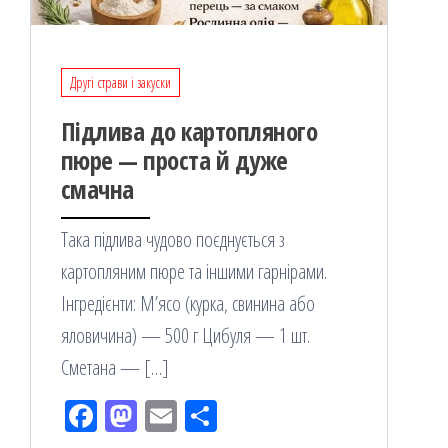
Другі страви і закуски
Підлива до картопляного
пюре — проста й дуже
смачна
Така підлива чудово поєднується з
картопляним пюре та іншими гарнірами.
Інгредієнти: М’ясо (курка, свинина або
яловичина) — 500 г Цибуля — 1 шт.
Сметана — […]
Fac
M
Em
По
eb
ast
ail
діл