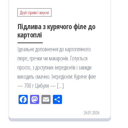
Другі страви і закуски
Підлива з курячого філе до
картоплі
Ідеальне доповнення до картопляного
пюре, гречки чи макаронів. Готується
просто, з доступних інгредієнтів і завжди
виходить смачно. Інгредієнти: Куряче філе
— 700 г Цибуля — […]
Fac
M
Em
По
eb
ast
ail
діл
26.01.2026
oo
od
ит
k
on
ис