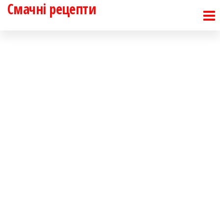
Смачні рецепти
Перейти
до
контенту