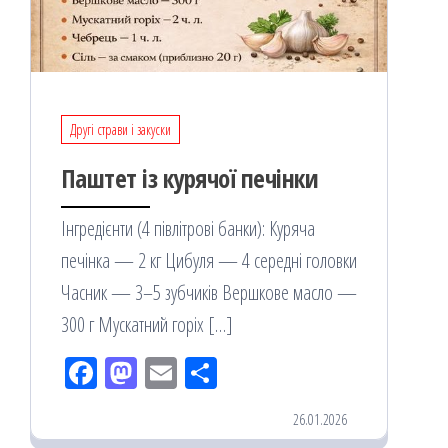
Другі страви і закуски
Паштет із курячої печінки
Інгредієнти (4 півлітрові банки): Куряча
печінка — 2 кг Цибуля — 4 середні головки
Часник — 3–5 зубчиків Вершкове масло —
300 г Мускатний горіх […]
Fac
M
Em
По
eb
ast
ail
діл
26.01.2026
oo
od
ит