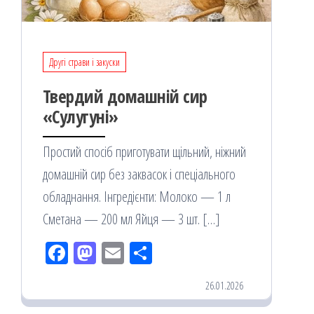
Другі страви і закуски
Твердий домашній сир
«Сулугуні»
Простий спосіб приготувати щільний, ніжний
домашній сир без заквасок і спеціального
обладнання. Інгредієнти: Молоко — 1 л
Сметана — 200 мл Яйця — 3 шт. […]
Fac
M
Em
По
eb
ast
ail
діл
26.01.2026
oo
od
ит