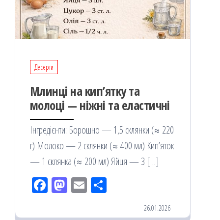
Десерти
Млинці на кип’ятку та
молоці — ніжні та еластичні
Інгредієнти: Борошно — 1,5 склянки (≈ 220
г) Молоко — 2 склянки (≈ 400 мл) Кип’яток
— 1 склянка (≈ 200 мл) Яйця — 3 […]
Fac
M
Em
По
eb
ast
ail
діл
26.01.2026
oo
od
ит