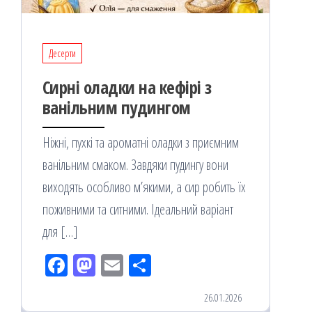
Десерти
Сирні оладки на кефірі з
ванільним пудингом
Ніжні, пухкі та ароматні оладки з приємним
ванільним смаком. Завдяки пудингу вони
виходять особливо м’якими, а сир робить їх
поживними та ситними. Ідеальний варіант
для […]
Fac
M
Em
По
eb
ast
ail
діл
26.01.2026
oo
od
ит