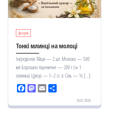
Десерти
Тонкі млинці на молоці
Інгредієнти: Яйця — 2 шт. Молоко — 500
мл Борошно пшеничне — 200 г (≈ 1
склянка) Цукор — 1–2 ст. л. Сіль — ½ […]
Fac
M
Em
По
eb
ast
ail
діл
26.01.2026
oo
od
ит
k
on
ис