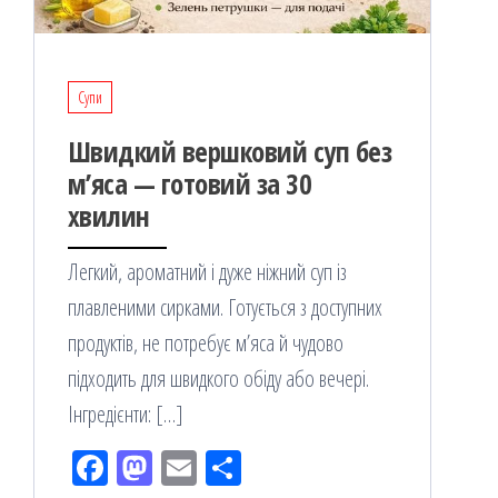
Супи
Швидкий вершковий суп без
мʼяса — готовий за 30
хвилин
Легкий, ароматний і дуже ніжний суп із
плавленими сирками. Готується з доступних
продуктів, не потребує м’яса й чудово
підходить для швидкого обіду або вечері.
Інгредієнти: […]
Fac
M
Em
По