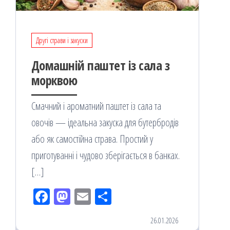
Другі страви і закуски
Домашній паштет із сала з
морквою
Смачний і ароматний паштет із сала та
овочів — ідеальна закуска для бутербродів
або як самостійна страва. Простий у
приготуванні і чудово зберігається в банках.
[…]
Fac
M
Em
По
eb
ast
ail
діл
26.01.2026
oo
od
ит