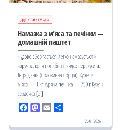
Другі страви і закуски
Намазка з м’яса та печінки —
домашній паштет
Чудово зберігається, легко намазується й
виручає, коли потрібно швидко перекусити.
Інгредієнти (половинна порція): Куряче
м’ясо — 1 кг Куряча печінка — 750 г Курячі
сердечка […]
Fac
M
Em
По
eb
ast
ail
діл
26.01.2026
oo
od
ит