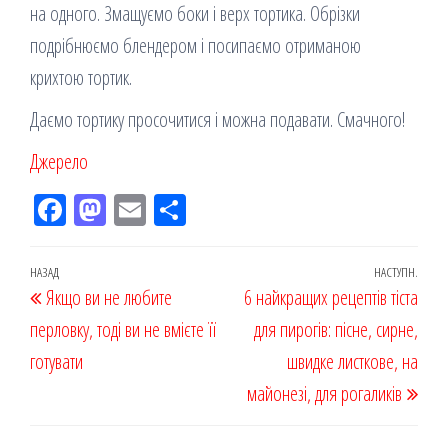
на одного. Змащуємо боки і верх тортика. Обрізки
подрібнюємо блендером і посипаємо отриманою
крихтою тортик.
Даємо тортику просочитися і можна подавати. Смачного!
Джерело
Fac
M
Em
По
eb
ast
ail
діл
oo
od
ит
Навігація
Попередній
НАЗАД
НАСТУПН.
Наст
Якщо ви не любите
k
on
ис
6 найкращих рецептів тіста
записів
запис
запи
перловку, тоді ви не вмієте її
я
для пирогів: пісне, сирне,
готувати
швидке листкове, на
майонезі, для рогаликів