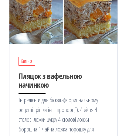
Випічка
Пляцок з вафельною
начинкою
Інгредієнти для бісквіта(в оригінальному
рецепті трішки інші пропорції): 4 яйця 4
столові ложки цукру 4 столові ложки
борошна 1 чайна ложка порошку для