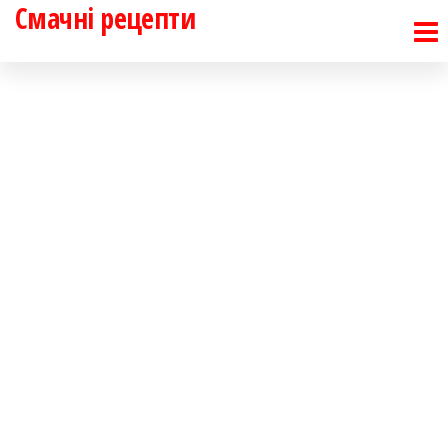
Смачні рецепти
Перейти
до
контенту