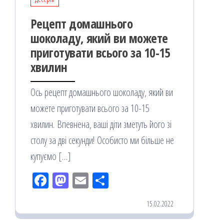
Рецепт домашнього
шоколаду, який ви можете
приготувати всього за 10-15
хвилин
Ось рецепт домашнього шоколаду, який ви
можете приготувати всього за 10-15
хвилин. Впевнена, ваші діти зметуть його зі
столу за дві секунди! Особисто ми більше не
купуємо […]
Fac
M
Em
По
eb
ast
ail
діл
15.02.2022
oo
od
ит