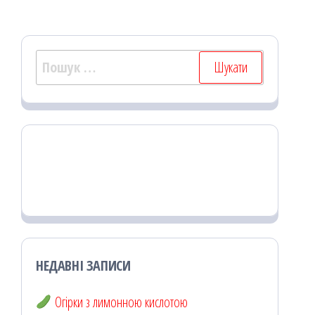
k
on
ис
я
Пошук:
НЕДАВНІ ЗАПИСИ
Огірки з лимонною кислотою