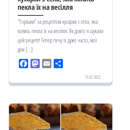
пекла їх на весілля
“Горішки” за рецептом кухарки з села, яка
колись пекла їх на весілля. Як довго я шукала
цей рецепт! Тепер печу їх дуже часто, мої
діти […]
Fac
M
Em
По
eb
ast
ail
діл
15.02.2022
oo
od
ит
k
on
ис
я