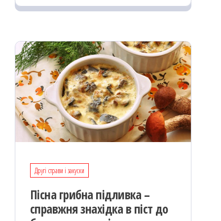
oo
od
ит
k
on
ис
я
Другі страви і закуски
Пісна грибна підливка –
справжня знахідка в піст до