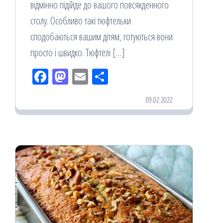
відмінно підійде до вашого повсякденного
столу. Особливо такі тюфтельки
сподобаються вашим дітям, готуються вони
просто і швидко. Тюфтелі […]
Fac
M
Em
По
eb
ast
ail
діл
09.02.2022
oo
od
ит
k
on
ис
я