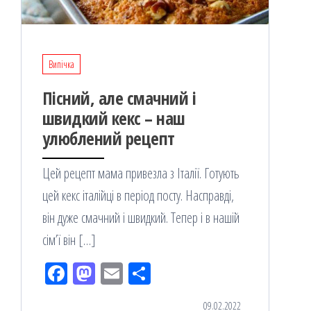
Випічка
Пісний, але смачний і
швидкий кекс – наш
улюблений рецепт
Цей рецепт мама привезла з Італії. Готують
цей кекс італійці в період посту. Насправді,
він дуже смачний і швидкий. Тепер і в нашій
сім’ї він […]
Fac
M
Em
По
eb
ast
ail
діл
09.02.2022