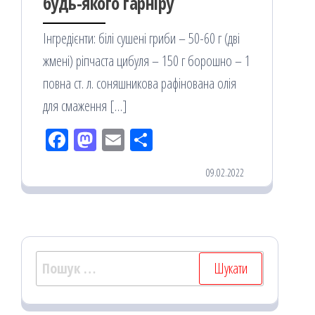
будь-якого гарніру
Інгредієнти: білі сушені гриби – 50-60 г (дві
жмені) ріпчаста цибуля – 150 г борошно – 1
повна ст. л. соняшникова рафінована олія
для смаження […]
Fac
M
Em
По
eb
ast
ail
діл
09.02.2022
oo
od
ит
k
on
ис
я
Пошук: