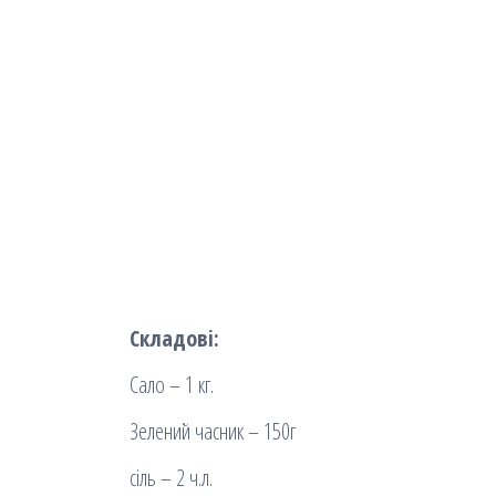
Складові:
Сало – 1 кг.
Зелений часник – 150г
сіль – 2 ч.л.