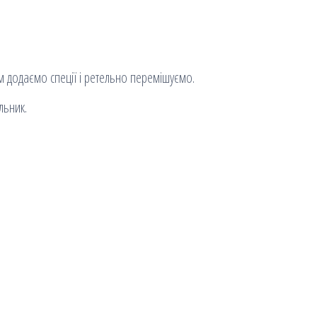
м додаємо спеції і ретельно перемішуємо.
льник.