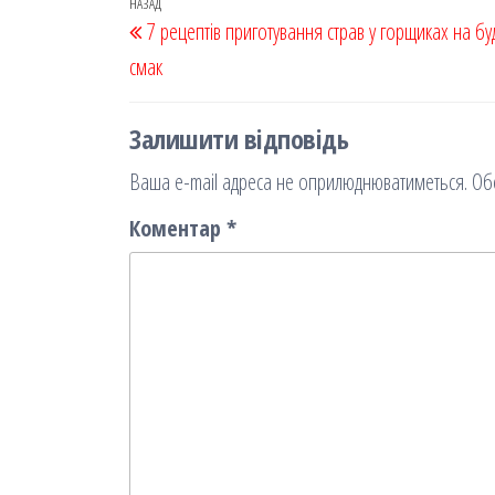
oo
od
ит
Навігація
Попередній
НАЗАД
7 рецептів приготування страв у горщиках на б
k
on
ис
записів
запис
смак
я
Залишити відповідь
Ваша e-mail адреса не оприлюднюватиметься.
Об
Коментар
*