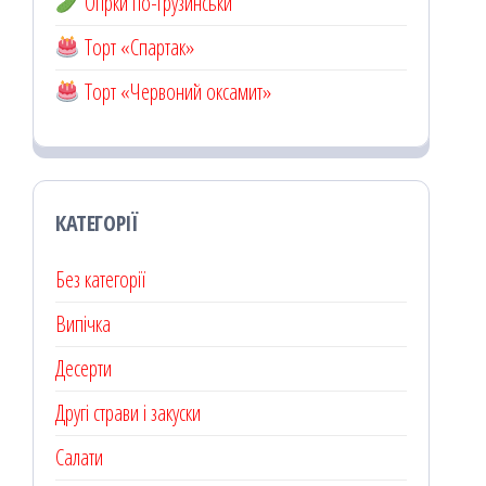
Огірки по-грузинськи
Торт «Спартак»
Торт «Червоний оксамит»
КАТЕГОРІЇ
Без категорії
Випічка
Десерти
Другі страви і закуски
Салати