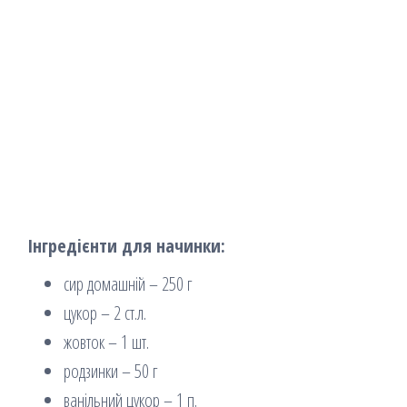
Інгредієнти для начинки:
сир домашній – 250 г
цукор – 2 ст.л.
жовток – 1 шт.
родзинки – 50 г
ванільний цукор – 1 п.