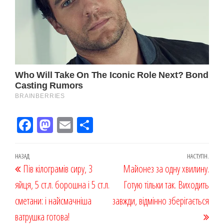
Fac
M
Em
По
eb
ast
ail
діл
oo
od
ит
Навігація
Попередній
НАЗАД
НАСТУПН.
Наст
Пів кілограмів сиру, 3
k
on
ис
Майонез за одну хвилину.
записів
запис
запи
яйця, 5 ст.л. борошна і 5 ст.л.
я
Готую тільки так. Виходить
сметани: і найсмачніша
завжди, відмінно зберігається
ватрушка готова!