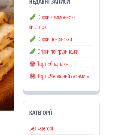
НЕДАВНІ ЗАПИСИ
Огірки з лимонною
кислотою
Огірки по-фінськи
Огірки по-грузинськи
Торт «Спартак»
Торт «Червоний оксамит»
КАТЕГОРІЇ
Без категорії