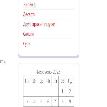
Випічка
Десерти
Другі страви і закуски
Салати
Супи
кру.
Березень 2025
Пн
Вт
Ср
Чт
Пт
Сб
Нд
1
2
3
4
5
6
7
8
9