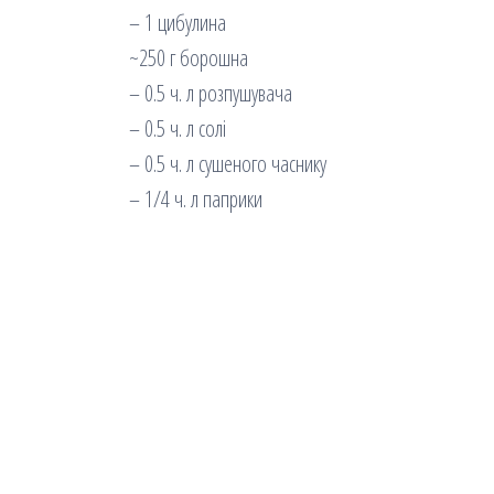
– 1 цибулина
~250 г борошна
– 0.5 ч. л розпушувача
– 0.5 ч. л солі
– 0.5 ч. л сушеного часнику
– 1/4 ч. л паприки