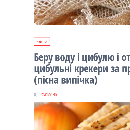
Випічка
Беру воду і цибулю і 
цибульні крекери за 
(пісна випічка)
Від
FCVOMOND