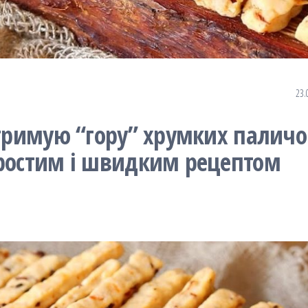
23.
отримую “гору” хрумких паличо
простим і швидким рецептом