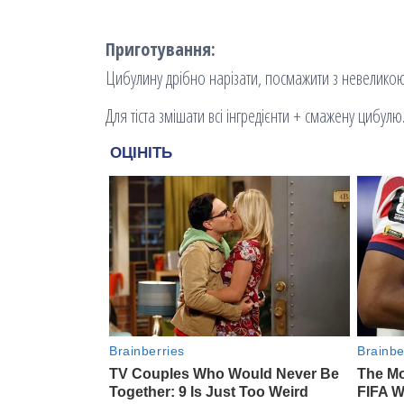
Приготування:
Цибулину дрібно нарізати, посмажити з невеликою к
Для тіста змішати всі інгредієнти + смажену цибулю