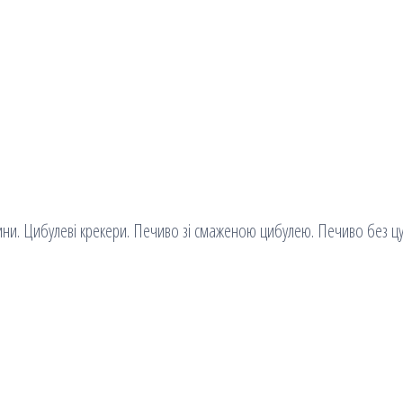
лини. Цибулеві крекери. Печиво зі смаженою цибулею. Печиво без цу