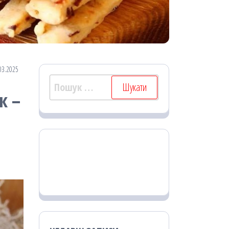
03.2025
Пошук:
к –