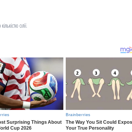
ількістю олії.
.