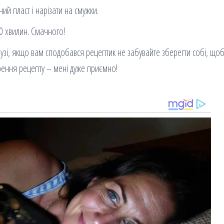
ний пласт і нарізати на смужки.
 10 хвилин. Смачного!
зі, якщо вам сподобався рецептик не забувайте зберегти собі, щоб
ирення рецепту – мені дуже приємно!