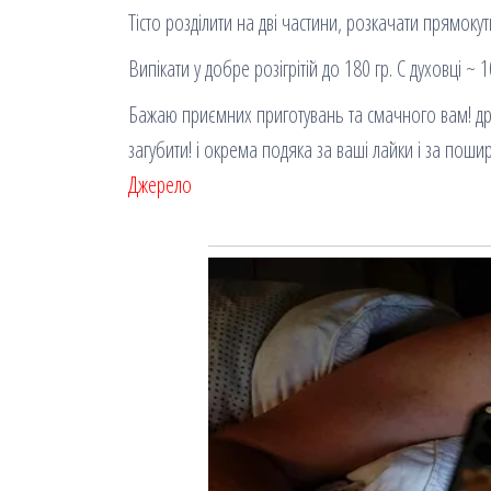
Тісто розділити на дві частини, розкачати прямокут
Випікати у добре розігрітій до 180 гр. С духовці ~
Бажаю приємних приготувань та смачного вам! дру
загубити! і окрема подяка за ваші лайки і за пош
Джерело