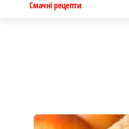
Смачні рецепти
Перейти
до
контенту