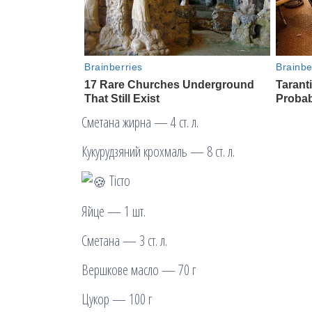
Сметана жирна — 4 ст. л.
Кукурудзяний крохмаль — 8 ст. л.
Тісто
Яйце — 1 шт.
Сметана — 3 ст. л.
Вершкове масло — 70 г
Цукор — 100 г