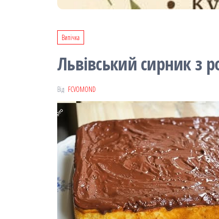
Випічка
Львівський сирник з 
Від
FCVOMOND