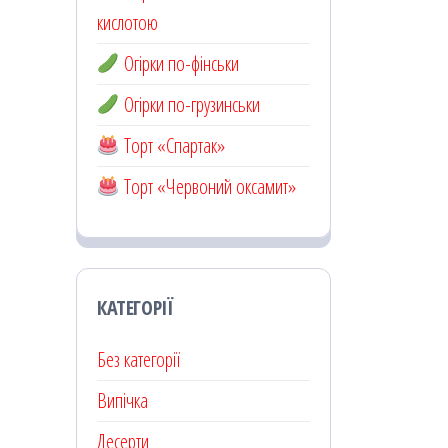
кислотою
Огірки по-фінськи
Огірки по-грузинськи
Торт «Спартак»
Торт «Червоний оксамит»
КАТЕГОРІЇ
Без категорії
Випічка
Десерти