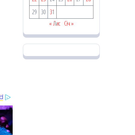
29
30
31
« Лис
Січ »