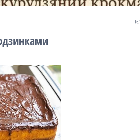
16.
родзинками