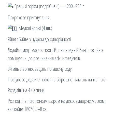
Грецькі горіхи (подрібнені) — 200–250 г
Покрокове приготування
Медові коржі (4 шт.)
Яйця збийте з цукром до однорідності.
Додайте мед і масло, прогрійте на водяній бані, постійно
помішуючи, до розчинення всіх інгредієнтів.
Зніміть з вогню, введіть погашену соду.
Поступово додайте просіяне борошно, замісіть липке тісто.
Розділіть на 4 частини.
Розподіліть тісто тонким шаром на деко, змащене маслом,
випікайте 180°C 5–8 хв.