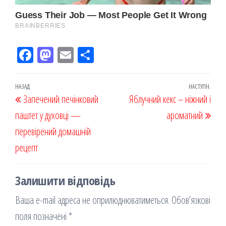
Fac
M
Em
По
eb
ast
ail
діл
oo
od
ит
Навігація
Попередній
НАЗАД
НАСТУПН.
Наст
Запечений печінковий
k
on
ис
Яблучний кекс – ніжний і
записів
запис
запи
паштет у духовці —
я
ароматний
перевірений домашній
рецепт
Залишити відповідь
Ваша e-mail адреса не оприлюднюватиметься.
Обов’язкові
поля позначені
*