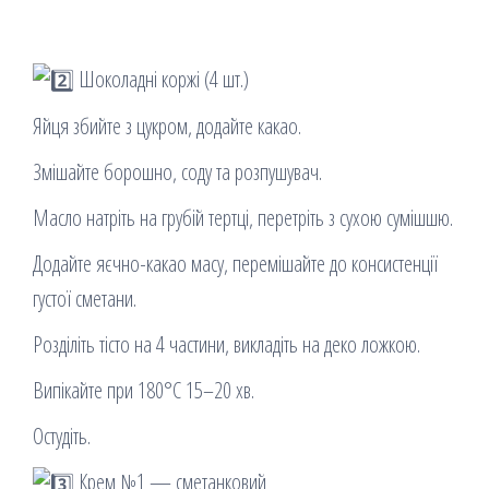
Шоколадні коржі (4 шт.)
Яйця збийте з цукром, додайте какао.
Змішайте борошно, соду та розпушувач.
Масло натріть на грубій тертці, перетріть з сухою сумішшю.
Додайте яєчно-какао масу, перемішайте до консистенції
густої сметани.
Розділіть тісто на 4 частини, викладіть на деко ложкою.
Випікайте при 180°C 15–20 хв.
Остудіть.
Крем №1 — сметанковий