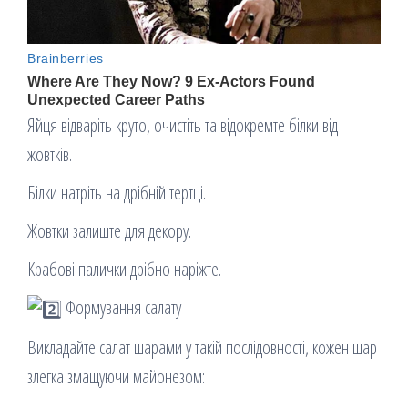
Яйця відваріть круто, очистіть та відокремте білки від
жовтків.
Білки натріть на дрібній тертці.
Жовтки залиште для декору.
Крабові палички дрібно наріжте.
Формування салату
Викладайте салат шарами у такій послідовності, кожен шар
злегка змащуючи майонезом: