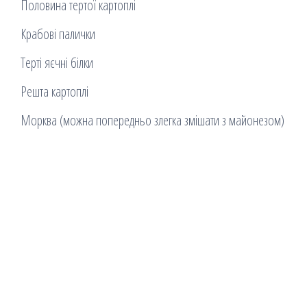
Половина тертої картоплі
Крабові палички
Терті яєчні білки
Решта картоплі
Морква (можна попередньо злегка змішати з майонезом)