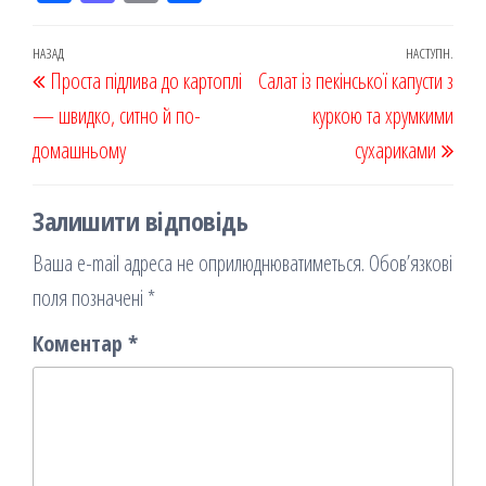
eb
ast
ail
діл
oo
od
ит
Навігація
Попередній
НАЗАД
НАСТУПН.
Наст
Проста підлива до картоплі
k
on
ис
Салат із пекінської капусти з
записів
запис
запи
— швидко, ситно й по-
я
куркою та хрумкими
домашньому
сухариками
Залишити відповідь
Ваша e-mail адреса не оприлюднюватиметься.
Обов’язкові
поля позначені
*
Коментар
*