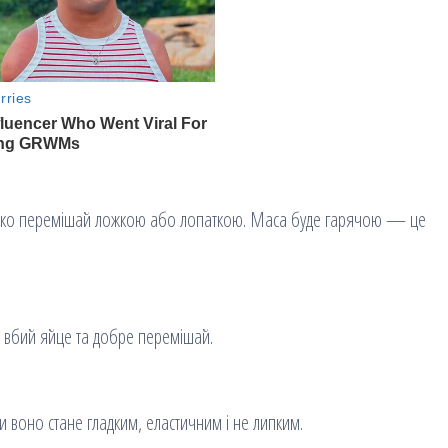
идко перемішай ложкою або лопаткою. Маса буде гарячою — це
, вбий яйце та добре перемішай.
ки воно стане гладким, еластичним і не липким.