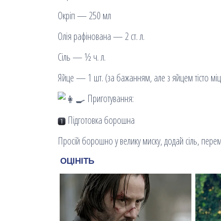
Окріп — 250 мл
Олія рафінована — 2 ст. л.
Сіль — ½ ч. л.
Яйце — 1 шт. (за бажанням, але з яйцем тісто мі
Приготування:
Підготовка борошна
Просій борошно у велику миску, додай сіль, пере