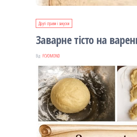
Другі страви і закуски
Заварне тісто на варен
Від
FCVOMOND