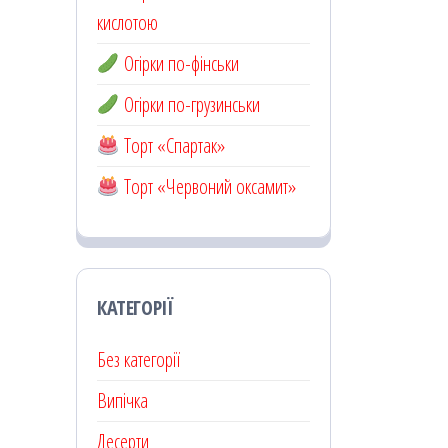
кислотою
Огірки по-фінськи
Огірки по-грузинськи
Торт «Спартак»
Торт «Червоний оксамит»
КАТЕГОРІЇ
Без категорії
Випічка
Десерти