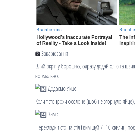
Заварювання
Влий окріп у борошно, одразу додай олію та шв
нормально.
Додаємо яйце
Коли тісто трохи охолоне (щоб не згорнуло яйце)
Заміс
Переклади тісто на стіл і вимішуй 7–10 хвилин, по