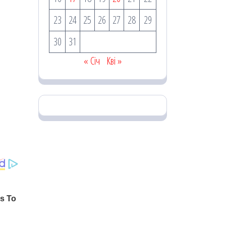
23
24
25
26
27
28
29
30
31
« Січ
Кві »