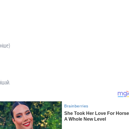
цніше)
мішай.