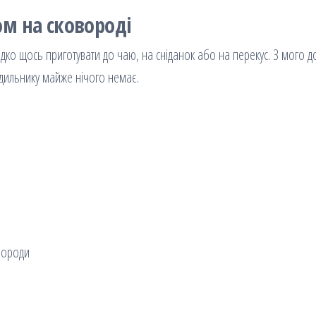
ом на сковороді
дко щось приготувати до чаю, на сніданок або на перекус. З мого до
одильнику майже нічого немає.
вороди