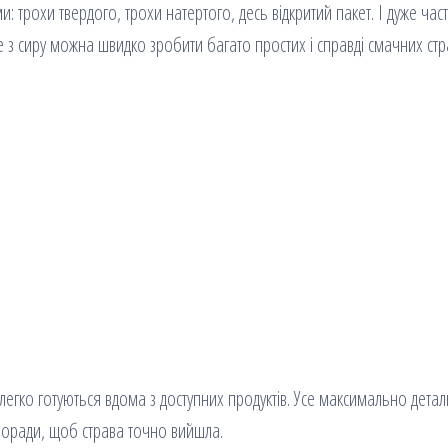
трохи твердого, трохи натертого, десь відкритий пакет. І дуже част
ме з сиру можна швидко зробити багато простих і справді смачних с
які легко готуються вдома з доступних продуктів. Усе максимально дета
 поради, щоб страва точно вийшла.