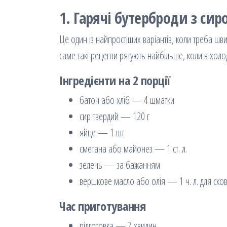
1. Гарячі бутерброди з сир
Це один із найпростіших варіантів, коли треба шви
саме такі рецепти рятують найбільше, коли в хол
Інгредієнти на 2 порції
батон або хліб — 4 шматки
сир твердий — 120 г
яйце — 1 шт
сметана або майонез — 1 ст. л.
зелень — за бажанням
вершкове масло або олія — 1 ч. л. для ско
Час приготування
підготовка — 7 хвилин