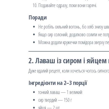
Подавайте одразу, поки вони гарячі.
Поради
Не робіть сильний вогонь, бо хліб знизу шв
Якщо сир солоний, додатково солити не пот
Можна додати кружечки помідора зверху п
2. Лаваш із сиром і яйцем 
Дуже вдалий рецепт, коли хочеться чогось ситного,
Інгредієнти на 2–3 порції
тонкий лаваш — 1 великий
сир твердий — 150 г
яйця — 2 шт