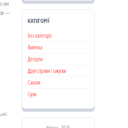
о він
трав —
КАТЕГОРІЇ
Без категорії
Випічка
Десерти
Другі страви і закуски
Салати
Супи
льно:
Квітень 2026