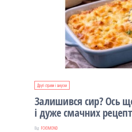
Другі страви і закуски
Залишився сир? Ось що
і дуже смачних рецепт
Від
FCVOMOND