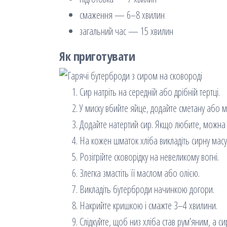
смаження — 6–8 хвилин
загальний час — 15 хвилин
Як приготувати
Сир натріть на середній або дрібній тертці.
У миску вбийте яйце, додайте сметану або 
Додайте натертий сир. Якщо любите, можна 
На кожен шматок хліба викладіть сирну мас
Розігрійте сковорідку на невеликому вогні.
Злегка змастіть її маслом або олією.
Викладіть бутерброди начинкою догори.
Накрийте кришкою і смажте 3–4 хвилини.
Слідкуйте, щоб низ хліба став рум’яним, а с