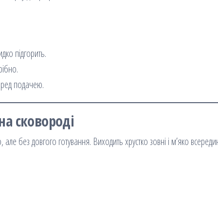
идко підгорить.
рібно.
еред подачею.
на сковороді
 але без довгого готування. Виходить хрустко зовні і м’яко всередин