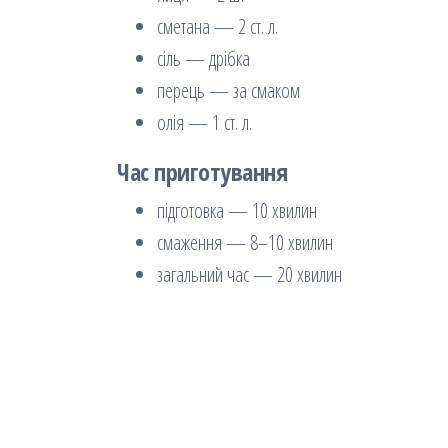
сметана — 2 ст. л.
сіль — дрібка
перець — за смаком
олія — 1 ст. л.
Час приготування
підготовка — 10 хвилин
смаження — 8–10 хвилин
загальний час — 20 хвилин