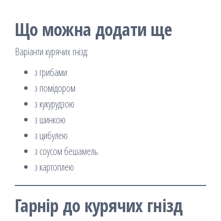
Що можна додати ще
Варіанти курячих гнізд:
з грибами
з помідором
з кукурудзою
з шинкою
з цибулею
з соусом бешамель
з картоплею
Гарнір до курячих гнізд