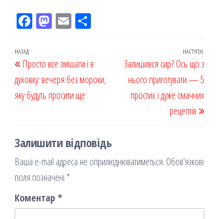
Fac
M
Em
По
eb
ast
ail
діл
oo
od
ит
Навігація
Попередній
НАЗАД
НАСТУПН.
Наст
Просто все змішати і в
k
on
ис
Залишився сир? Ось що з
записів
запис
запи
духовку: вечеря без мороки,
я
нього приготувати — 5
яку будуть просити ще
простих і дуже смачних
рецептів
Залишити відповідь
Ваша e-mail адреса не оприлюднюватиметься.
Обов’язкові
поля позначені
*
Коментар
*