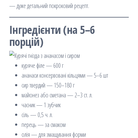
— дуже детальний покроковий рецепт.
Інгредієнти (на 5–6
порцій)
куряче філе — 600 г
ананаси консервовані кільцями — 5–6 шт
сир твердий — 150–180 г
майонез або сметана — 2–3 ст. л.
часник — 1 зубчик
сіль — 0,5 ч. л.
перець — за смаком
олія — для змащування форми