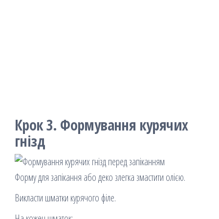
Крок 3. Формування курячих
гнізд
Форму для запікання або деко злегка змастити олією.
Викласти шматки курячого філе.
На кожен шматок: