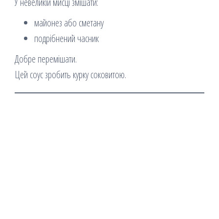
У невеликій мисці змішати:
майонез або сметану
подрібнений часник
Добре перемішати.
Цей соус зробить курку соковитою.