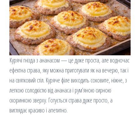
Курячі гнізда з ананасом — це дуже проста, але водночас
ефектна страва, яку можна приготувати як на вечерю, так і
на святковий стіл. Куряче філе виходить соковите, ніжне, з
легкою солодкістю від ананаса і рум’яною сирною
скоринкою зверху. Готується страва дуже просто, а
виглядає красиво і апетитно.