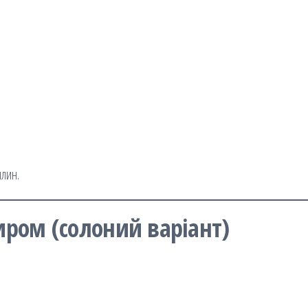
илин.
сиром (солоний варіант)