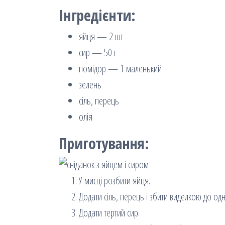
Інгредієнти:
яйця — 2 шт
сир — 50 г
помідор — 1 маленький
зелень
сіль, перець
олія
Приготування:
У мисці розбити яйця.
Додати сіль, перець і збити виделкою до одн
Додати тертий сир.