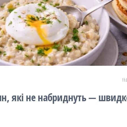
11.
лин, які не набриднуть — швидк