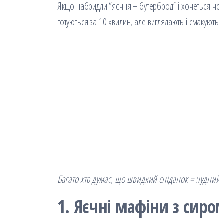
Якщо набридли “яєчня + бутерброд” і хочеться 
готуються за 10 хвилин, але виглядають і смакують
Багато хто думає, що швидкий сніданок = нудний
1. Яєчні мафіни з сиро