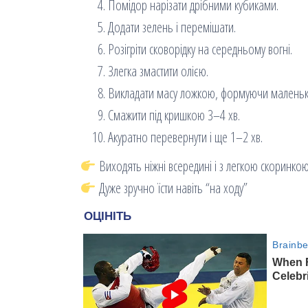
Помідор нарізати дрібними кубиками.
Додати зелень і перемішати.
Розігріти сковорідку на середньому вогні.
Злегка змастити олією.
Викладати масу ложкою, формуючи маленькі
Смажити під кришкою 3–4 хв.
Акуратно перевернути і ще 1–2 хв.
Виходять ніжні всередині і з легкою скоринкою
Дуже зручно їсти навіть “на ходу”