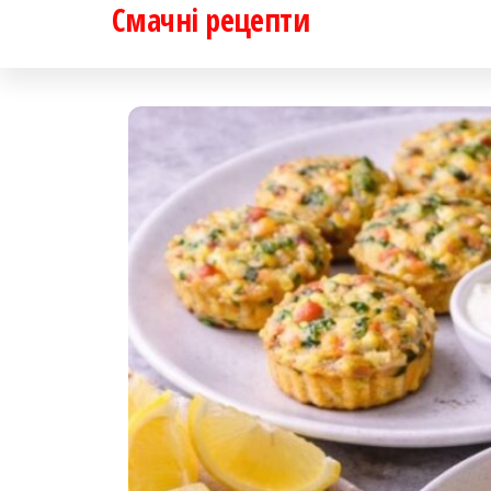
Смачні рецепти
Перейти
до
контенту