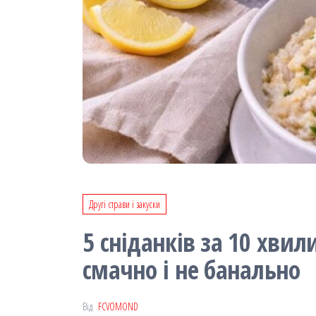
Другі страви і закуски
5 сніданків за 10 хви
смачно і не банально
Від
FCVOMOND