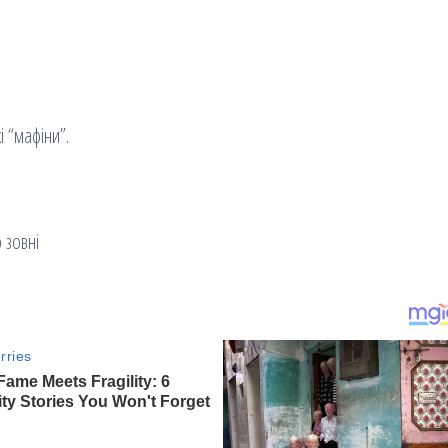
 “мафіни”.
 зовні