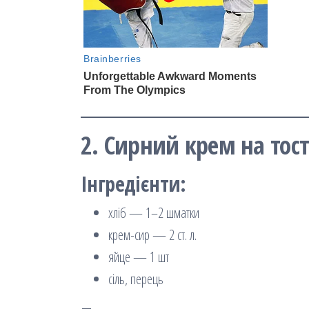
2. Сирний крем на тос
Інгредієнти:
хліб — 1–2 шматки
крем-сир — 2 ст. л.
яйце — 1 шт
сіль, перець