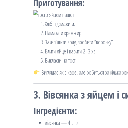
Приготування:
Хліб підсмажити.
Намазати крем-сир.
Закип’ятити воду, зробити “воронку”.
Влити яйце і варити 2–3 хв.
Викласти на тост.
Виглядає як в кафе, але робиться за кілька хв
3. Вівсянка з яйцем і 
Інгредієнти:
вівсянка — 4 ст. л.