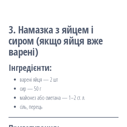
3. Намазка з яйцем і
сиром (якщо яйця вже
варені)
Інгредієнти:
варені яйця — 2 шт
сир — 50 г
майонез або сметана — 1–2 ст. л.
сіль, перець