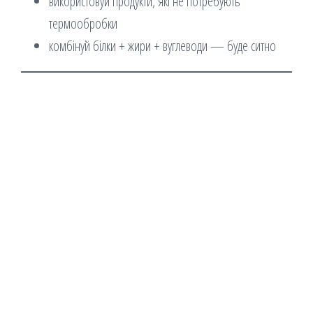
використовуй продукти, які не потребують
термообробки
комбінуй білки + жири + вуглеводи — буде ситно