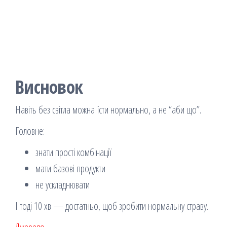
Висновок
Навіть без світла можна їсти нормально, а не “аби що”.
Головне:
знати прості комбінації
мати базові продукти
не ускладнювати
І тоді 10 хв — достатньо, щоб зробити нормальну страву.