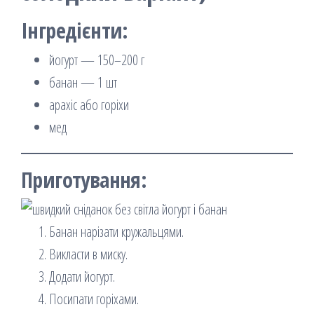
Інгредієнти:
йогурт — 150–200 г
банан — 1 шт
арахіс або горіхи
мед
Приготування:
Банан нарізати кружальцями.
Викласти в миску.
Додати йогурт.
Посипати горіхами.