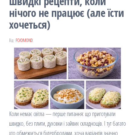
швидкі рецепти, коли
нічого не працює (але їсти
хочеться)
Від
FCVOMOND
Коли немає світла — перше питання: що приготувати
швидко, без плити, духовки і зайвих складнощів. І тут багато
хто обмежується бутербродами, хоча варіантів значно