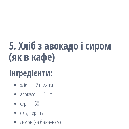
5. Хліб з авокадо і сиром
(як в кафе)
Інгредієнти:
хліб — 2 шматки
авокадо — 1 шт
сир — 50 г
сіль, перець
лимон (за бажанням)