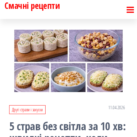
Смачні рецепти
Перейти
до
контенту
11.04.2026
Другі страви і закуски
5 страв без світла за 10 хв: