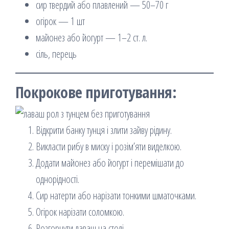
сир твердий або плавлений — 50–70 г
огірок — 1 шт
майонез або йогурт — 1–2 ст. л.
сіль, перець
Покрокове приготування:
Відкрити банку тунця і злити зайву рідину.
Викласти рибу в миску і розім’яти виделкою.
Додати майонез або йогурт і перемішати до
однорідності.
Сир натерти або нарізати тонкими шматочками.
Огірок нарізати соломкою.
Розгорнути лаваш на столі.