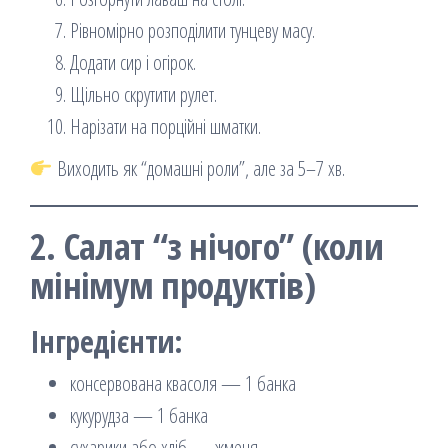
Рівномірно розподілити тунцеву масу.
Додати сир і огірок.
Щільно скрутити рулет.
Нарізати на порційні шматки.
Виходить як “домашні роли”, але за 5–7 хв.
2. Салат “з нічого” (коли
мінімум продуктів)
Інгредієнти:
консервована квасоля — 1 банка
кукурудза — 1 банка
сухарики або хліб — жменя