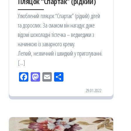
Пляцок “Спартак” (рідкий)
Улюблений пляцок “Спартак” (рідкий) дітей
та дорослих. За смаком він нагадує дуже
відомі шоколадні тістечка – ведмедики з
начинкою із заварного крему.
Легкий, незвичний і швидкий у приготуванні.
[…]
Fac
M
Em
По
eb
ast
ail
діл
29.01.2022
oo
od
ит
k
on
ис
я