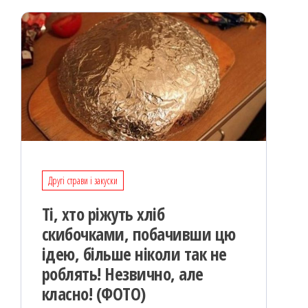
я
Другі страви і закуски
Ті, хто ріжуть хліб
скибочками, побачивши цю
ідею, більше ніколи так не
роблять! Незвично, але
класно! (ФОТО)