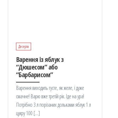
Десерти
Варення із яблук з
“Дюшесом” або
“Барбарисом”
Варення виходить густе, як желе, і дуже
смачне! Варю вже третій рік. Іде на ура!
Потрібно 3 л порізаних дольками яблук 1 л
цукру 100 […]