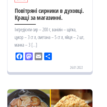
Повітряні сирники в духовці.
Кращі за магазинні.
Інгредієнти сир – 200 г, ванілін – щіпка,
цукор – 3 ст л, сметана – 5 ст л, яйця – 2 шт,
манка – 3 […]
Fac
M
Em
По
eb
ast
ail
діл
26.01.2022
oo
od
ит
k
on
ис
я