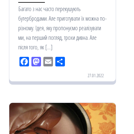
Багато з нас часто перекушують
бутербродами. Але приготувати їх можна по-
різному. Ідея, яку пропонуємо реалізувати
ми, на перший погляд, трохи дивна. Але
після того, як […]
Fac
M
Em
По
eb
ast
ail
діл
27.01.2022
oo
od
ит
k
on
ис
я