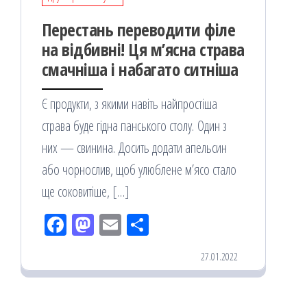
Перестань переводити філе
на відбивні! Ця м’ясна страва
смачніша і набагато ситніша
Є продукти, з якими навіть найпростіша
страва буде гідна панського столу. Один з
них — свинина. Досить додати апельсин
або чорнослив, щоб улюблене м’ясо стало
ще соковитіше, […]
Fac
M
Em
По
eb
ast
ail
діл
27.01.2022
oo
od
ит
k
on
ис