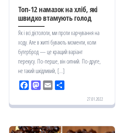
Топ-12 намазок на хліб, які
швидко втамують голод
Як і всі дієтологи, ми проти харчування на
ходу. Але в житті бувають моменти, коли
бутерброд — це кращий варіант
перекусу. По-перше, він ситний. По-друге,
не такий шкідливий, […]
Fac
M
Em
По
eb
ast
ail
діл
27.01.2022
oo
od
ит
k
on
ис
я