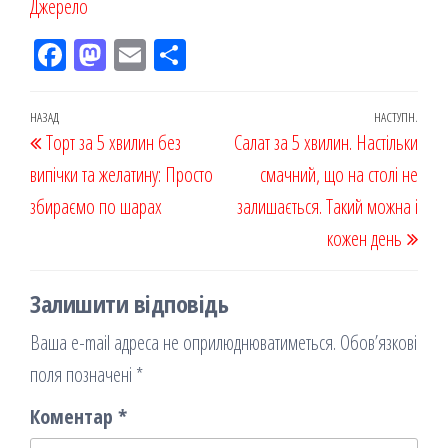
Джерело
Fac
M
Em
По
eb
ast
ail
діл
oo
od
ит
Навігація
Попередній
НАЗАД
НАСТУПН.
Наст
Торт за 5 хвилин без
k
on
ис
Салат за 5 хвилин. Настільки
записів
запис
запи
випічки та желатину: Просто
я
смачний, що на столі не
збираємо по шарах
залишається. Такий можна і
кожен день
Залишити відповідь
Ваша e-mail адреса не оприлюднюватиметься.
Обов’язкові
поля позначені
*
Коментар
*