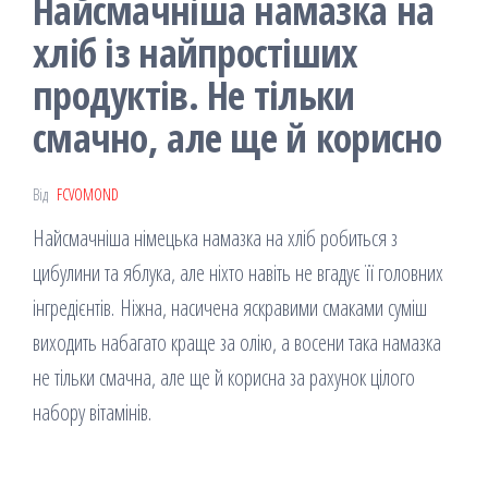
Найсмачніша намазка на
хліб із найпростіших
продуктів. Не тільки
смачно, але ще й корисно
Від
FCVOMOND
Найсмачніша німецька намазка на хліб робиться з
цибулини та яблука, але ніхто навіть не вгадує її головних
інгредієнтів. Ніжна, насичена яскравими смаками суміш
виходить набагато краще за олію, а восени така намазка
не тільки смачна, але ще й корисна за рахунок цілого
набору вітамінів.