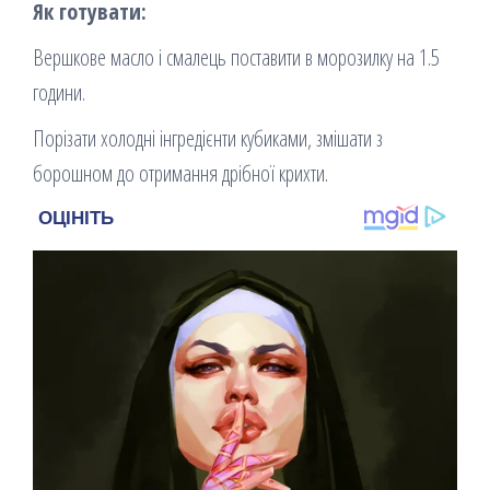
Як готувати:
Вершкове масло і смалець поставити в морозилку на 1.5
години.
Порізати холодні інгредієнти кубиками, змішати з
борошном до отримання дрібної крихти.