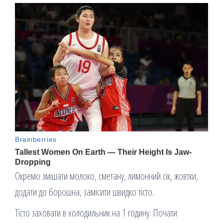
Окремо змішати молоко, сметану, лимонний сік, жовтки,
додати до борошна, замісити швидко тісто.
Тісто заховати в холодильник на 1 годину. Почати