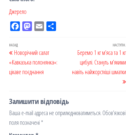
Джерело
Fac
M
Em
По
eb
ast
ail
діл
oo
od
ит
Навігація
Попередній
НАЗАД
НАСТУПН.
Наст
Новорічний салат
k
on
ис
Беремо 1 кг м’яса та 1 кг
записів
запис
запи
«Кавказька полонянка»:
я
цибулі. Стануть м’якими
цікаве поєднання
навіть найжорсткіші шматки
Залишити відповідь
Ваша e-mail адреса не оприлюднюватиметься.
Обов’язкові
поля позначені
*