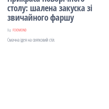
столу: шалена закуска зі
звичайного фаршу
Від
FCVOMOND
Смачна ідея на святковий стіл.