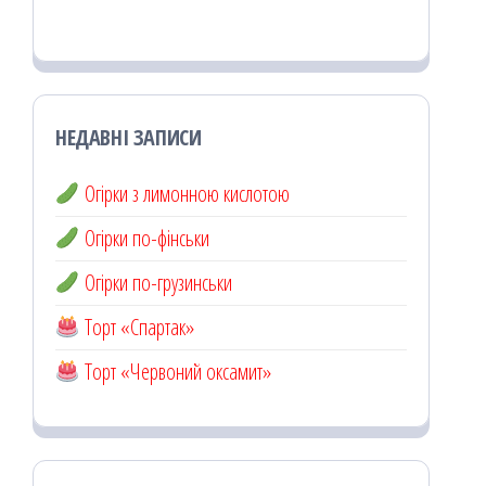
НЕДАВНІ ЗАПИСИ
Огірки з лимонною кислотою
Огірки по-фінськи
Огірки по-грузинськи
Торт «Спартак»
Торт «Червоний оксамит»