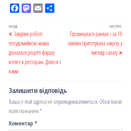
Fac
M
Em
По
eb
ast
ail
діл
oo
od
ит
Навігація
Попередній
НАЗАД
НАСТУПН.
Наст
Завдяки роботі
k
on
ис
Прокинулася раніше і за 10
записів
запис
запи
посудомийкою мама
я
хвилин приготувала закуску у
дізналася рецепт фаршу
вигляді салату
котлет в ресторані. Ділюся з
вами
Залишити відповідь
Ваша e-mail адреса не оприлюднюватиметься.
Обов’язкові
поля позначені
*
Коментар
*