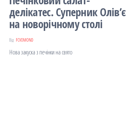
Печінковий салат-
делікатес. Суперник Олів’є
на новорічному столі
Від
FCVOMOND
Нова закуска з печінки на свято