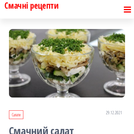
Смачні рецепти
Перейти
до
контенту
29.12.2021
Салати
Смачний салат