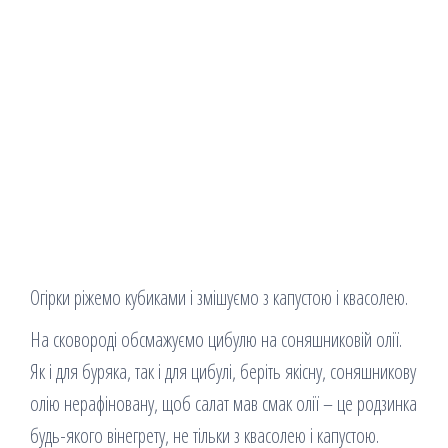
Огірки ріжемо кубиками і змішуємо з капустою і квасолею.
На сковороді обсмажуємо цибулю на соняшниковій олії.
Як і для буряка, так і для цибулі, беріть якісну, соняшникову
олію нерафіновану, щоб салат мав смак олії – це родзинка
будь-якого вінегрету, не тільки з квасолею і капустою.