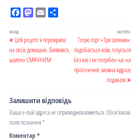
Fac
M
Em
По
eb
ast
ail
діл
oo
od
ит
Навігація
Попередній
НАЗАД
НАСТУПН.
Наст
Цей рецепт я перевірила
k
on
ис
Готую торт «Три склянки»:
записів
запис
запи
на своїх домашніх. Виявився,
я
подобається всім, готується
шалено СМАЧНИМ
без ваг і не потрібен час на
просочення, можна відразу
подавати
Залишити відповідь
Ваша e-mail адреса не оприлюднюватиметься.
Обов’язкові
поля позначені
*
Коментар
*