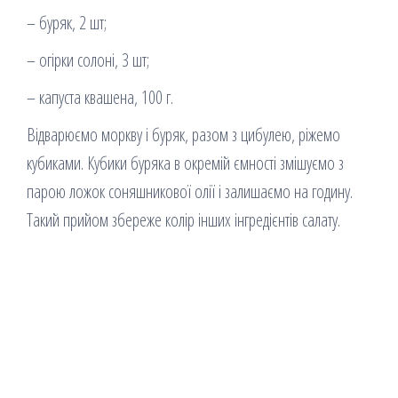
– буряк, 2 шт;
– огірки солоні, 3 шт;
– капуста квашена, 100 г.
Відварюємо моркву і буряк, разом з цибулею, ріжемо
кубиками. Кубики буряка в окремій ємності змішуємо з
парою ложок соняшникової олії і залишаємо на годину.
Такий прийом збереже колір інших інгредієнтів салату.