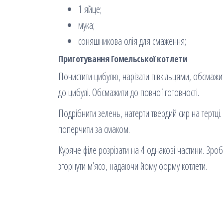
1 яйце;
мука;
соняшникова олія для смаження;
Приготування Гомельської котлети
Почистити цибулю, нарізати півкільцями, обсмажити
до цибулі. Обсмажити до повної готовності.
Подрібнити зелень, натерти твердий сир на тертці.
поперчити за смаком.
Куряче філе розрізати на 4 однакові частини. Зроб
згорнути м’ясо, надаючи йому форму котлети.