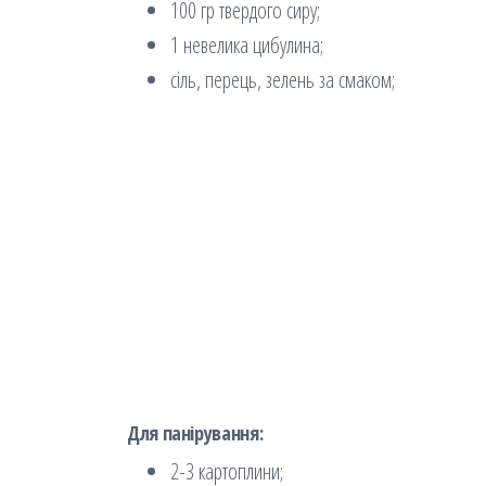
100 гр твердого сиру;
1 невелика цибулина;
сіль, перець, зелень за смаком;
Для панірування:
2-3 картоплини;