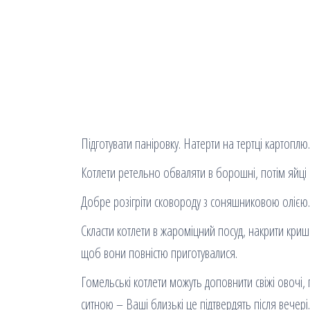
Підготувати паніровку. Натерти на тертці картопл
Котлети ретельно обваляти в борошні, потім яйці і 
Добре розігріти сковороду з соняшниковою олією.
Скласти котлети в жароміцний посуд, накрити кришк
щоб вони повністю приготувалися.
Гомельські котлети можуть доповнити свіжі овочі, 
ситною – Ваші близькі це підтвердять після вечері