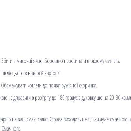
ю. Збити в мисочці яйце. Борошно пересипати в окрему ємність.
після цього в натертій картоплі.
 Обсмажувати котлети до появи рум’яної скоринки.
ою і відправити в розігріту до 180 градусів духовку ще на 20-30 хвил
гарнір на ваш смак, салат. Страва виходить не тільки дуже смачною, а
. Смачного!