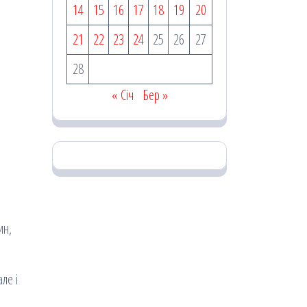
14
15
16
17
18
19
20
21
22
23
24
25
26
27
28
« Січ
Бер »
ин,
ле і