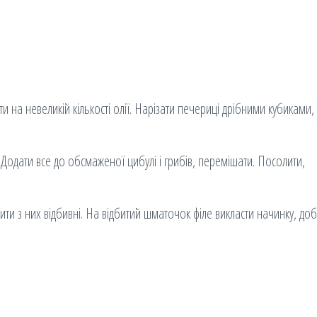
 на невеликій кількості олії. Нарізати печериці дрібними кубиками,
 Додати все до обсмаженої цибулі і грибів, перемішати. Посолити,
ити з них відбивні. На відбитий шматочок філе викласти начинку, до