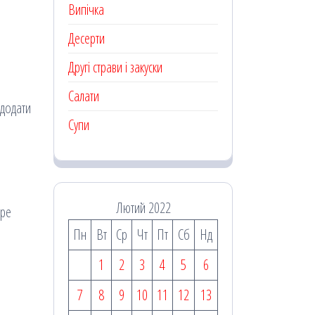
Випічка
Десерти
Другі страви і закуски
Салати
 додати
Супи
Лютий 2022
бре
Пн
Вт
Ср
Чт
Пт
Сб
Нд
1
2
3
4
5
6
7
8
9
10
11
12
13