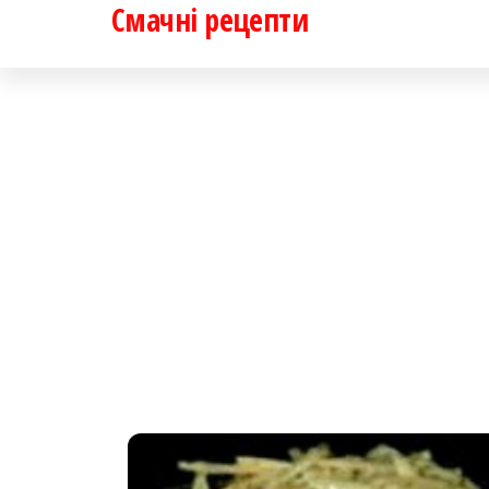
Смачні рецепти
Перейти
до
контенту