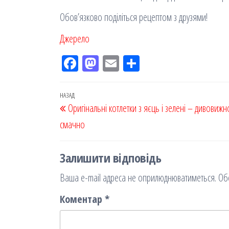
Обов’язково поділіться рецептом з друзями!
Джерело
Fac
M
Em
По
eb
ast
ail
діл
oo
od
ит
Навігація
Попередній
НАЗАД
Оригінальні котлетки з яєць і зелені – дивовижн
k
on
ис
записів
запис
смачно
я
Залишити відповідь
Ваша e-mail адреса не оприлюднюватиметься.
Об
Коментар
*