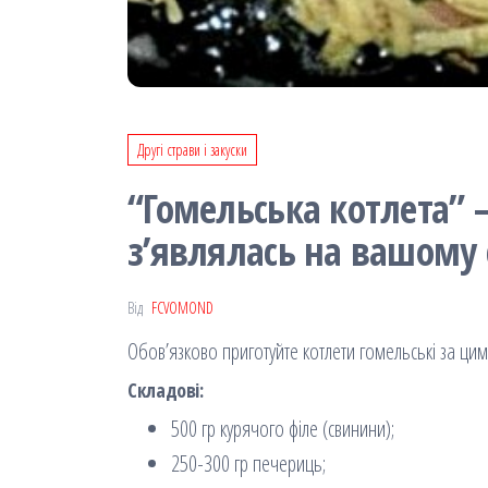
Другі страви і закуски
“Гомельська котлета” 
з’являлась на вашому 
Від
FCVOMOND
Обов’язково приготуйте котлети гомельські за ци
Складові:
500 гр курячого філе (свинини);
250-300 гр печериць;