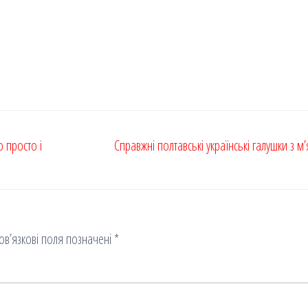
о просто і
Справжні полтавські українські галушки з м
ов’язкові поля позначені
*