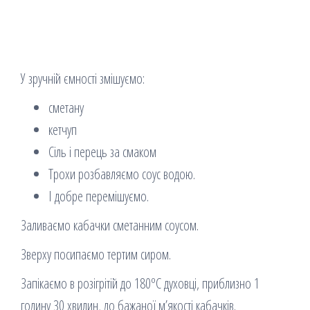
У зручній ємності змішуємо:
сметану
кетчуп
Сіль і перець за смаком
Трохи розбавляємо соус водою.
І добре перемішуємо.
Заливаємо кабачки сметанним соусом.
Зверху посипаємо тертим сиром.
Запікаємо в розігрітій до 180ºC духовці, приблизно 1
годину 30 хвилин, до бажаної м’якості кабачків.