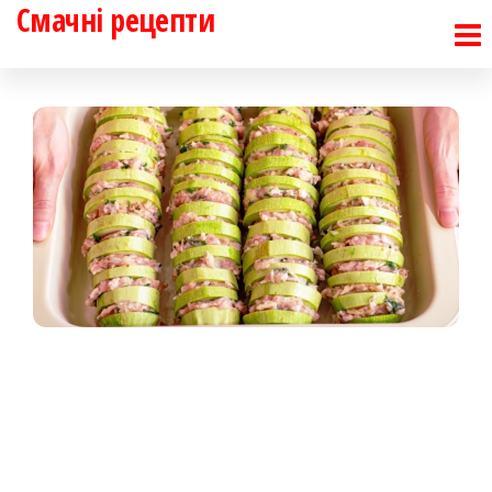
Смачні рецепти
Перейти
до
контенту