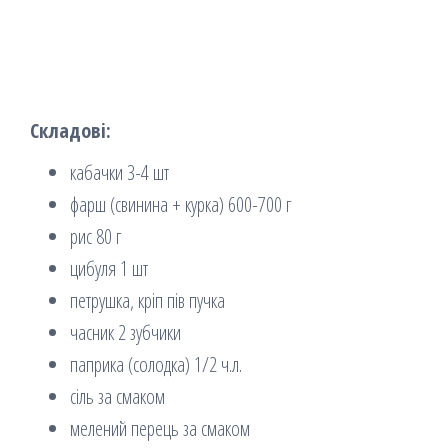
Складові:
кабачки 3-4 шт
фарш (свинина + курка) 600-700 г
рис 80 г
цибуля 1 шт
петрушка, кріп пів пучка
часник 2 зубчики
паприка (солодка) 1/2 ч.л.
сіль за смаком
мелений перець за смаком