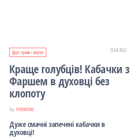
25.04.2022
Другі страви і закуски
Краще голубців! Кабачки з
Фаршем в духовці без
клопоту
Від
FCVOMOND
Дуже смачні запечені кабачки в
духовці!