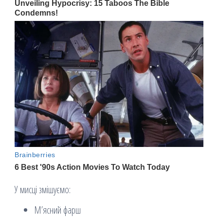
У мисці змішуємо:
М’ясний фарш