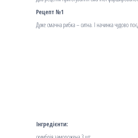
Рецепт №1
Дуже смачна рибка – ситна. І начинка чудово поєд
Інгредієнти:
скумбрія заморожена 3 шт;