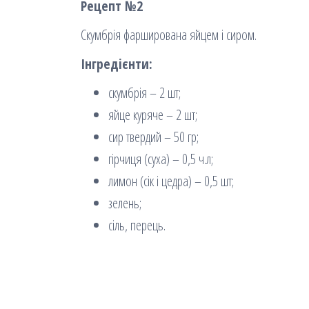
Рецепт №2
Скумбрія фарширована яйцем і сиром.
Інгредієнти:
скумбрія – 2 шт;
яйце куряче – 2 шт;
сир твердий – 50 гр;
гірчиця (суха) – 0,5 ч.л;
лимон (сік і цедра) – 0,5 шт;
зелень;
сіль, перець.