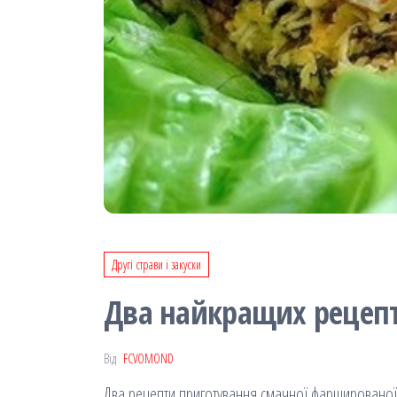
Другі страви і закуски
Два найкращих рецепт
Від
FCVOMOND
Два рецепти приготування смачної фаршированої 