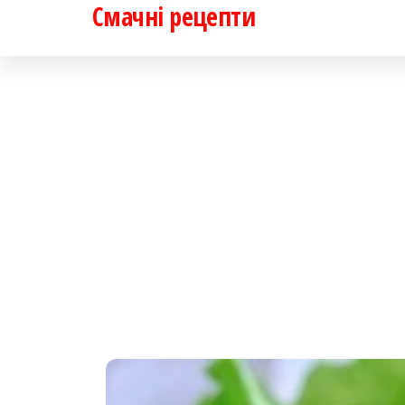
Смачні рецепти
Перейти
до
контенту