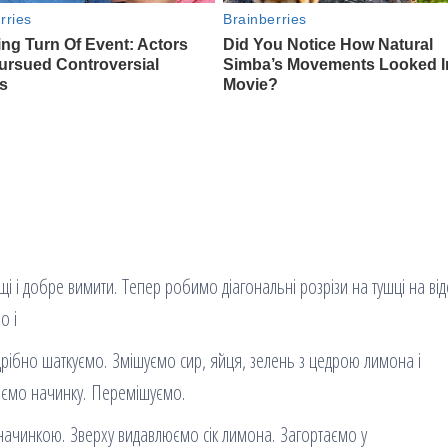
 і добре вимити. Тепер робимо діагональні розрізи на тушці на відс
мо і
 дрібно шаткуємо. Змішуємо сир, яйця, зелень з цедрою лимона і
юємо начинку. Перемішуємо.
начинкою. Зверху видавлюємо сік лимона. Загортаємо у