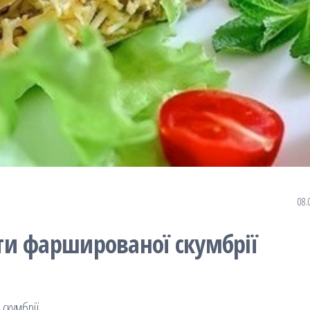
08.
и фаршированої скумбрії
скумбрії.