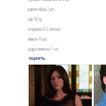
варені яйця 2 шт;
сир 50 гр;
петрушка 4-5 гілочок;
лимон ½ шт;
цедра лимона 1 ч.л;