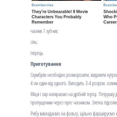
часник 1 зубчик;
сіль;
перець.
Приготування
Скумбрію необхідно розморозити, видалити нутрощі
4 см один від одного. Виходить 3-4 розрізи. соли
Яйця і сир натираємо на дрібній тертці. Петрушку
пропущеним через прес часником. Злегка підсол
Рибу викладаємо на фольгу, щільно фаршируємо 