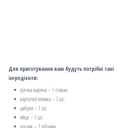
Для приготування вам будуть потрібні такі
інгредієнти:
гречка варена – 1 стакан;
картопля велика – 3 шт;
цибуля – 1 шт;
яйце – 1 шт;
часник – 3 зубчики;