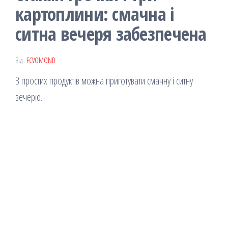
картоплини: смачна і
ситна вечеря забезпечена
Від
FCVOMOND
З простих продуктів можна приготувати смачну і ситну
вечерю.