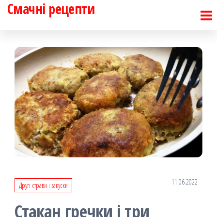
Смачні рецепти
Перейти
до
контенту
11.06.2022
Другі страви і закуски
Стакан гречки і три