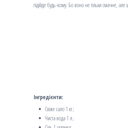
підійде будь-кому. Бо воно не тільки смачне, але 
Інгредієнти:
Свіже сало 1 кг.;
Чиста вода 1 л.;
Сіль 1 склянка;