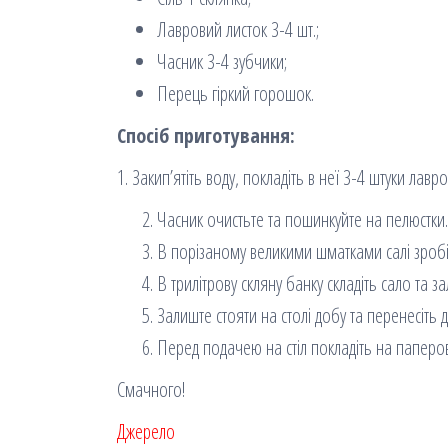
Лавровий листок 3-4 шт.;
Часник 3-4 зубчики;
Перець гіркий горошок.
Спосіб приготування:
1. Закип’ятіть воду, покладіть в неї 3-4 штуки лав
Часник очистьте та пошинкуйте на пелюстки.
В порізаному великими шматками салі зробіть
В трилітрову скляну банку складіть сало та
Залиште стояти на столі добу та перенесіть
Перед подачею на стіл покладіть на паперов
Смачного!
Джерело