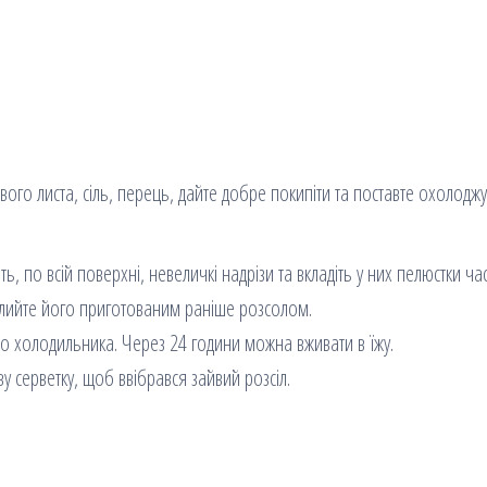
рового листа, сіль, перець, дайте добре покипіти та поставте охолоджу
, по всій поверхні, невеличкі надрізи та вкладіть у них пелюстки час
 залийте його приготованим раніше розсолом.
 до холодильника. Через 24 години можна вживати в їжу.
у серветку, щоб ввібрався зайвий розсіл.