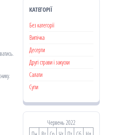
КАТЕГОРІЇ
Без категорії
Випічка
Десерти
ватись.
Другі страви і закуски
Салати
нику.
Супи
Червень 2022
Пн
Вт
Ср
Чт
Пт
Сб
Нд