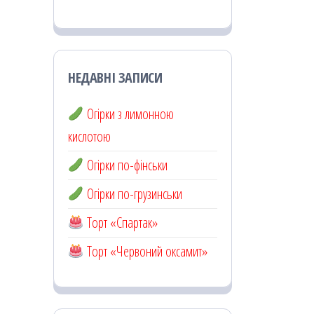
НЕДАВНІ ЗАПИСИ
Огірки з лимонною
кислотою
Огірки по-фінськи
Огірки по-грузинськи
Торт «Спартак»
Торт «Червоний оксамит»