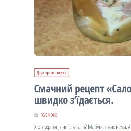
Другі страви і закуски
Смачний рецепт «Сало в
швидко з’їдається.
Від
FCVOMOND
Хто з українців не їсть сала? Мабуть, таких нема