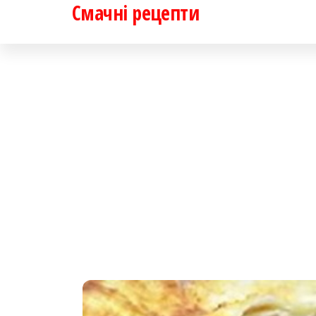
Смачні рецепти
Перейти
до
контенту