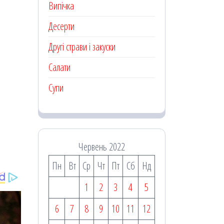
Випічка
Десерти
Другі страви і закуски
Салати
Супи
Червень 2022
Пн
Вт
Ср
Чт
Пт
Сб
Нд
1
2
3
4
5
6
7
8
9
10
11
12