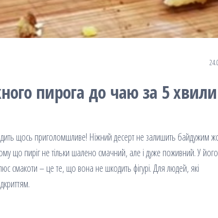
24.
ного пирога до чаю за 5 хвил
иходить щось приголомшливе! Ніжний десерт не залишить байдужим ж
Тому що пиріг не тільки шалено смачний, але і дуже поживний. У його
люс смакоти – це те, що вона не шкодить фігурі. Для людей, які
ідкриттям.