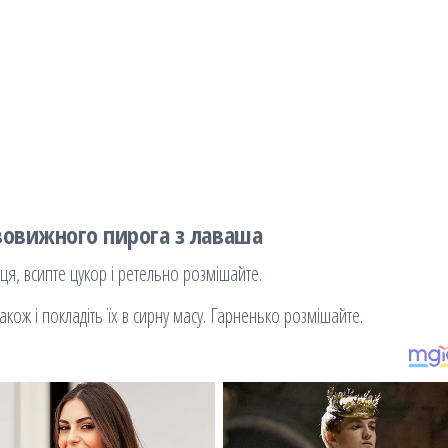
овижного пирога з лаваша
ця, всипте цукор і ретельно розмішайте.
ож і покладіть їх в сирну масу. Гарненько розмішайте.