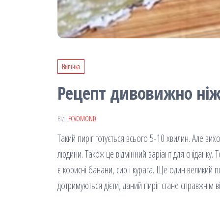
Випічка
Рецепт дивовижно ніж
Від
FCVOMOND
Такий пиріг готується всього 5-10 хвилин. Але в
людини. Також це відмінний варіант для сніданку. 
є корисні банани, сир і курага. Ще один великий п
дотримуються дієти, даний пиріг стане справжнім в