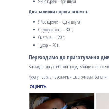
Яйця курячі – три штуки.
Для заливки пирога візьміть:
Яйце куряче – одна штука;
Стружку кокоса – 30 г;
Сметана – 120 г;
Цукор – 20 г.
Переходимо до приготування див
Викладіть сир у глибокий посуд. Вбийте в нього яй
Курагу поріжте невеликими шматочками, банани так