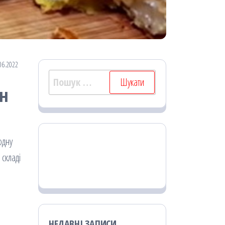
06.2022
Пошук:
ин
одну
 складі
НЕДАВНІ ЗАПИСИ