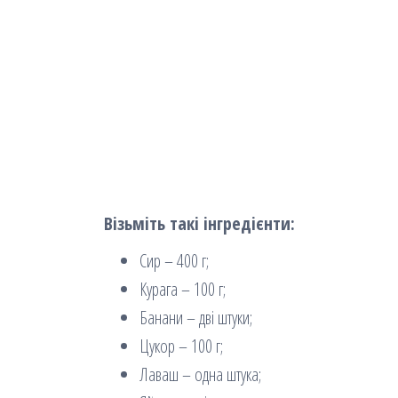
Візьміть такі інгредієнти:
Сир – 400 г;
Курага – 100 г;
Банани – дві штуки;
Цукор – 100 г;
Лаваш – одна штука;