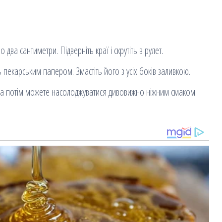
два сантиметри. Підверніть краї і скрутіть в рулет.
ь пекарським папером. Змастіть його з усіх боків заливкою.
н, а потім можете насолоджуватися дивовижно ніжним смаком.