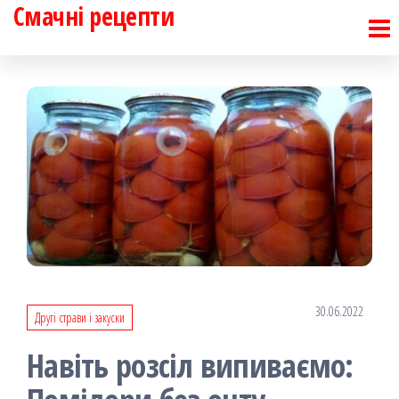
Смачні рецепти
Перейти
до
контенту
30.06.2022
Другі страви і закуски
Навіть розсіл випиваємо: