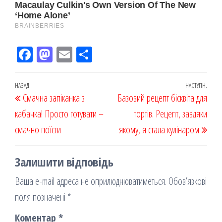
Fac
M
Em
По
eb
ast
ail
діл
oo
od
ит
Навігація
Попередній
НАЗАД
НАСТУПН.
Наст
Смачна запіканка з
k
on
ис
Базовий рецепт бісквіта для
записів
запис
запи
кабачка! Просто готувати –
я
тортів. Рецепт, завдяки
смачно поїсти
якому, я стала кулінаром
Залишити відповідь
Ваша e-mail адреса не оприлюднюватиметься.
Обов’язкові
поля позначені
*
Коментар
*