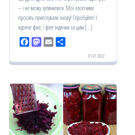
– і не можу зупинитися. Мої хлопчики
просять приготувати знову! Спробуйте! І
куряче філе, і філе індички за цим […]
Fac
M
Em
По
eb
ast
ail
діл
01.07.2022
oo
od
ит
k
on
ис
я