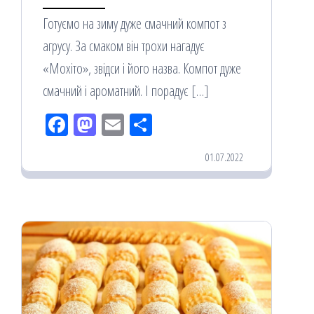
Готуємо на зиму дуже смачний компот з
агрусу. За смаком він трохи нагадує
«Мохіто», звідси і його назва. Компот дуже
смачний і ароматний. І порадує […]
Fac
M
Em
По
eb
ast
ail
діл
01.07.2022
oo
od
ит
k
on
ис
я