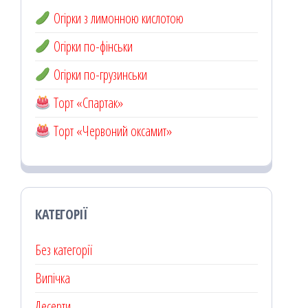
Огірки з лимонною кислотою
Огірки по-фінськи
Огірки по-грузинськи
Торт «Спартак»
Торт «Червоний оксамит»
КАТЕГОРІЇ
Без категорії
Випічка
Десерти