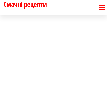
Смачні рецепти
Перейти
до
контенту