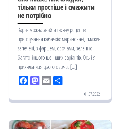
тільки простіше і смажити
не потрібно
Зараз можна знайти тисячу рецептів
приготування кабачків: мариновані, смажені,
запечені, з фаршем, овочами, зеленню і
багато-іншого ще інших варіантів. Ось і я
прихильниця цього овоча, […]
Fac
M
Em
По
eb
ast
ail
діл
01.07.2022
oo
od
ит
k
on
ис
я