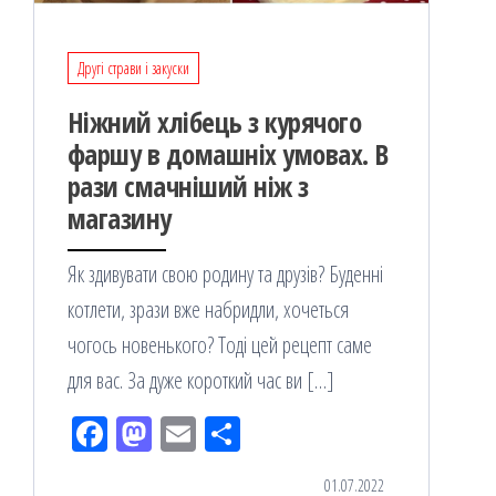
Другі страви і закуски
Ніжний хлібець з курячого
фаршу в домашніх умовах. В
рази смачніший ніж з
магазину
Як здивувати свою родину та друзів? Буденні
котлети, зрази вже набридли, хочеться
чогось новенького? Тоді цей рецепт саме
для вас. За дуже короткий час ви […]
Fac
M
Em
По
eb
ast
ail
діл
01.07.2022