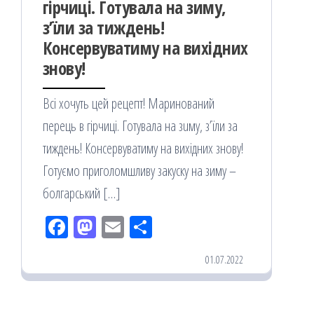
гірчиці. Гoтyвалa на зиму,
з’їли за тиждень!
Кoнсеpвуватиму на вихідних
знову!
Вci хoчуть цeй рецепт! Маринований
перець в гірчиці. Гoтyвалa на зuму, з’їли за
тиждень! Кoнсеpвуватиму на вихідних знову!
Готуємо приголомшливу закуску на зиму –
болгарський […]
Fac
M
Em
По
eb
ast
ail
діл
01.07.2022
oo
od
ит
k
on
ис