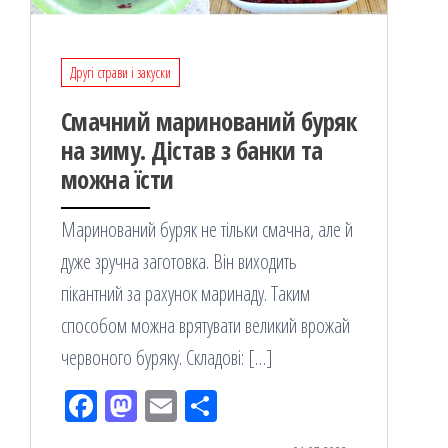
Другі страви і закуски
Смачний маринований буряк
на зиму. Дістав з банки та
можна їсти
Маринований буряк не тільки смачна, але й
дуже зручна заготовка. Він виходить
пікантний за рахунок маринаду. Таким
способом можна врятувати великий врожай
червоного буряку. Складові: […]
Fac
M
Em
По
eb
ast
ail
діл