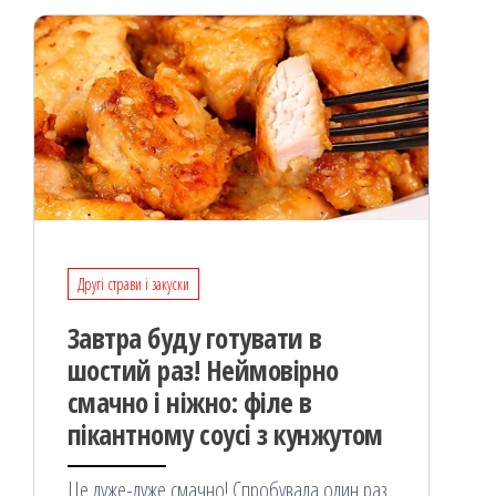
я
Другі страви і закуски
Завтра буду готувати в
шостий раз! Неймовірно
смачно і ніжно: філе в
пікантному соусі з кунжутом
Це дуже-дуже смачно! Спробувала один раз