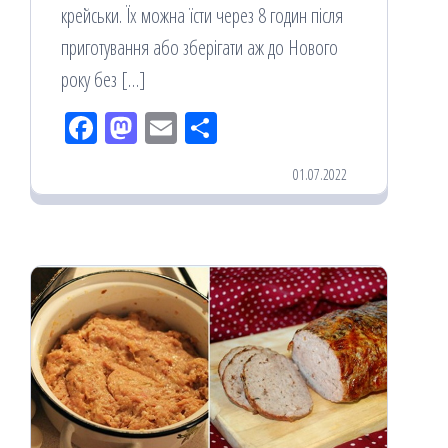
крейськи. Їх можна їсти через 8 годин після
приготування або зберігати аж до Нового
року без […]
Fac
M
Em
По
eb
ast
ail
діл
01.07.2022
oo
od
ит
k
on
ис
я