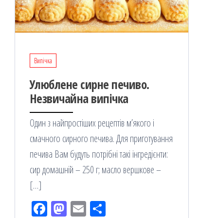
Випічка
Улюблене сирне печиво.
Незвичайна випічка
Один з найпростіших рецептів м’якого і
смачного сирного печива. Для приготування
печива Вам будуть потрібні такі інгредієнти:
сир домашній – 250 г; масло вершкове –
[…]
Fac
M
Em
По