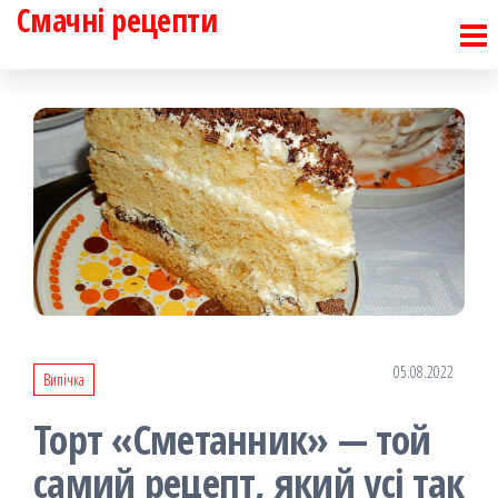
Смачні рецепти
Перейти
до
контенту
05.08.2022
Випічка
Торт «Сметанник» — той
самий рецепт, який усі так