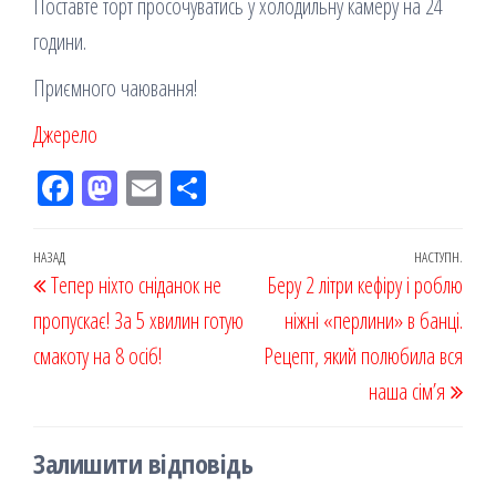
Поставте торт просочуватись у холодильну камеру на 24
години.
Приємного чаювання!
Джерело
Fac
M
Em
По
eb
ast
ail
діл
oo
od
ит
Навігація
Попередній
НАЗАД
НАСТУПН.
Наст
Тепер ніхто сніданок не
k
on
ис
Беру 2 літри кефіру і роблю
записів
запис
запи
пропускає! За 5 хвилин готую
я
ніжні «перлини» в банці.
смакоту на 8 осіб!
Рецепт, який полюбила вся
наша сім’я
Залишити відповідь