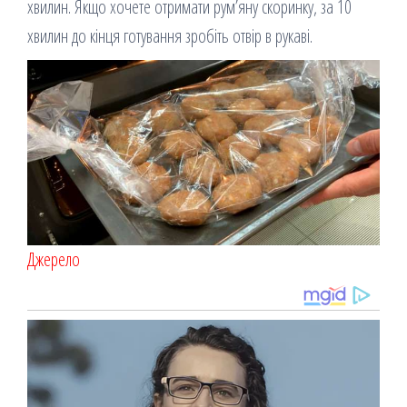
хвилин. Якщо хочете отримати рум’яну скоринку, за 10
хвилин до кінця готування зробіть отвір в рукаві.
Джерело