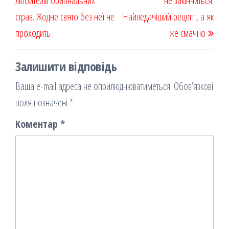
любителів оригінальних
я
не закінчиться.
страв. Жодне свято без неї не
Найледачіший рецепт, а як
проходить
же смачно
Залишити відповідь
Ваша e-mail адреса не оприлюднюватиметься.
Обов’язкові
поля позначені
*
Коментар
*