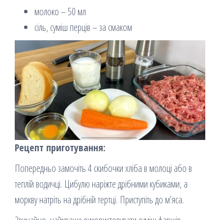
молоко – 50 мл
сіль, суміш перців – за смаком
Рецепт приготування:
Попередньо замочіть 4 скибочки хліба в молоці або в
теплій водичці. Цибулю наріжте дрібними кубиками, а
моркву натріть на дрібній тертці. Приступіть до м’яса.