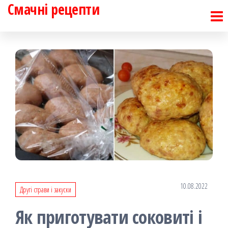
Смачні рецепти
Перейти
до
контенту
10.08.2022
Другі страви і закуски
Як приготувати соковиті і