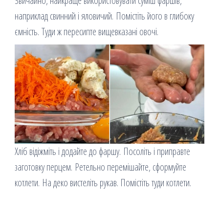
Звичайно, найкраще використовувати суміш фаршів,
наприклад свинний і яловичий. Помістіть його в глибоку
ємність. Туди ж пересипте вищевказані овочі.
Хліб відіжміть і додайте до фаршу. Посоліть і приправте
заготовку перцем. Ретельно перемішайте, сформуйте
котлети. На деко вистеліть рукав. Помістіть туди котлети.