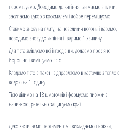
перемішуємо. Доводимо до кипіння і знімаємо з плити,
засипаємо цукор з крохмалем і добре перемішуємо.
Ставимо знову на плиту, на невеликий вогонь і варимо,
доводимо знову до кипіння і варимо 1 хвилину.
Для тіста змішуємо всі інгредієнти, додаємо просіяне
борошно і вимішуємо тісто.
Кладемо тісто в пакет і відправляємо в каструлю з теплою
водою на 1 годину.
Тісто ділимо на 18 шматочків і формуємо пиріжки з
начинкою, ретельно защипуємо краї.
Деко застилаємо пергаментом і викладаємо пиріжки,