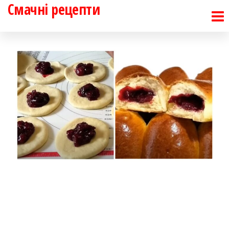
Смачні рецепти
Перейти
до
контенту