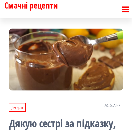
Смачні рецепти
Перейти
до
контенту
28.08.2022
Десерти
Дякую сестрі за підказку,