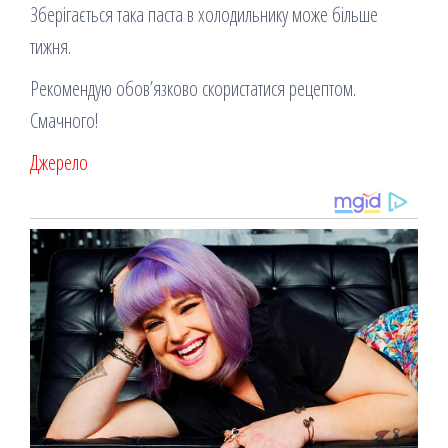
Зберігається така паста в холодильнику може більше
тижня.
Рекомендую обов’язково скористатися рецептом.
Смачного!
Джерело