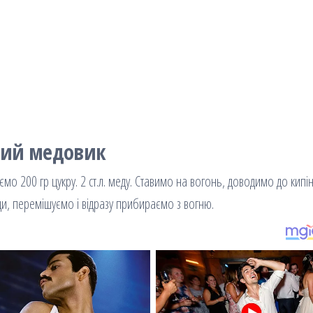
ний медовик
мо 200 гр цукру. 2 ст.л. меду. Ставимо на вогонь, доводимо до кипін
ди, перемішуємо і відразу прибираємо з вогню.