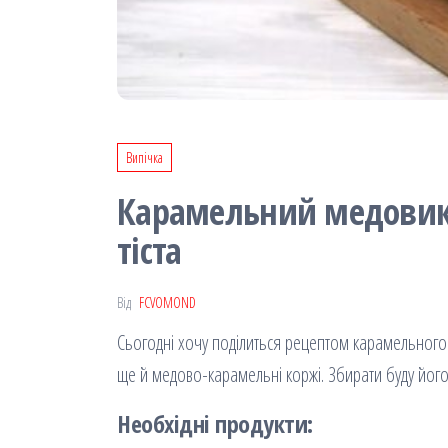
Випічка
Карамельний медовик,
тіста
Від
FCVOMOND
Сьогодні хочу поділиться рецептом карамельного м
ще й медово-карамельні коржі. Збирати буду його 
Необхідні продукти: