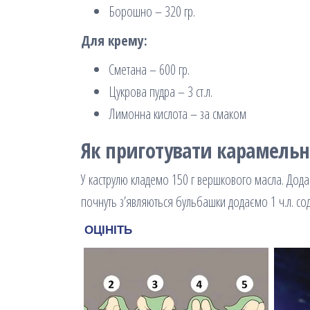
Борошно – 320 гр.
Для крему:
Сметана – 600 гр.
Цукрова пудра – 3 ст.л.
Лимонна кислота – за смаком
Як приготувати карамель
У каструлю кладемо 150 г вершкового масла. Додає
почнуть з’являються бульбашки додаємо 1 ч.л. со