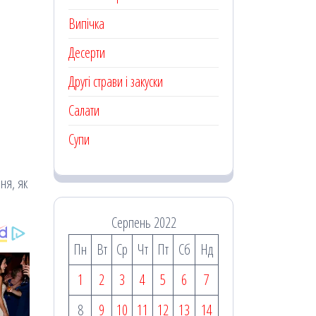
Випічка
Десерти
Другі страви і закуски
Салати
Супи
ня, як
Серпень 2022
Пн
Вт
Ср
Чт
Пт
Сб
Нд
1
2
3
4
5
6
7
8
9
10
11
12
13
14