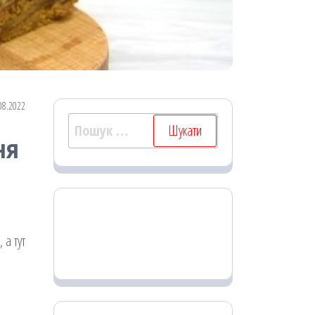
08.2022
Пошук:
ня
 а тут