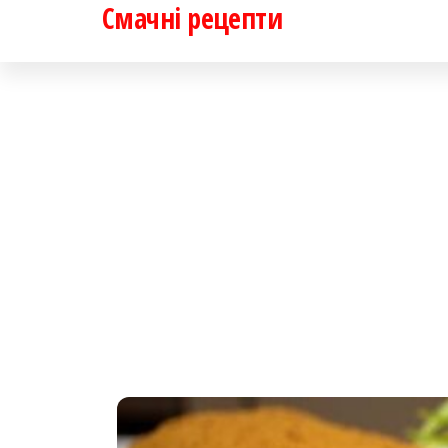
Смачні рецепти
Перейти
до
контенту