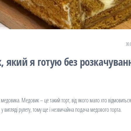
30.
 який я готую без розкачуван
едовика. Медовик – це такий торт, від якого мало хто відмовиться,
у вигляді рулету, тому ще і незвичайна подача медового торта.