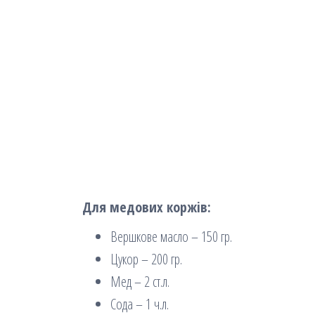
Для медових коржів:
Вершкове масло – 150 гр.
Цукор – 200 гр.
Мед – 2 ст.л.
Сода – 1 ч.л.