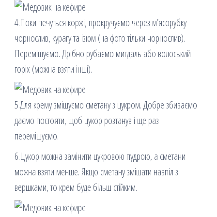
4.Поки печуться коржі, прокручуємо через м’ясорубку
чорнослив, курагу та ізюм (на фото тільки чорнослив).
Перемішуємо. Дрібно рубаємо мигдаль або волоський
горіх (можна взяти інші).
5.Для крему змішуємо сметану з цукром. Добре збиваємо
даємо постояти, щоб цукор розтанув і ще раз
перемішуємо.
6.Цукор можна замінити цукровою пудрою, а сметани
можна взяти менше. Якщо сметану змішати навпіл з
вершками, то крем буде більш стійким.