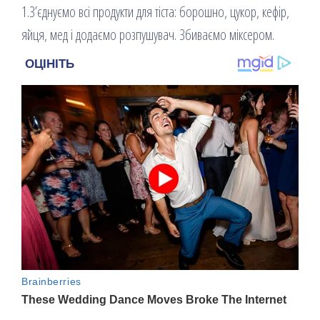
1.З’єднуємо всі продукти для тіста: борошно, цукор, кефір,
яйця, мед і додаємо розпушувач. Збиваємо міксером.