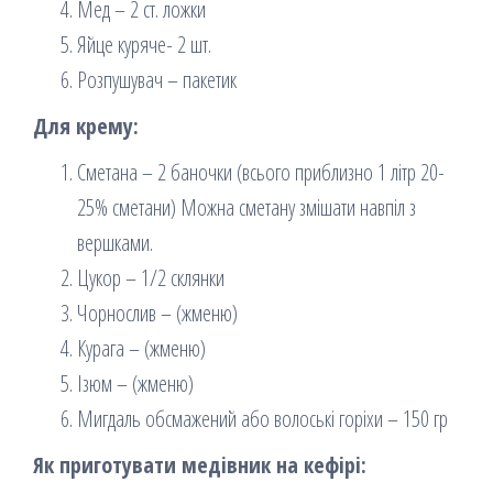
Мед – 2 ст. ложки
Яйце куряче- 2 шт.
Розпушувач – пакетик
Для крему:
Сметана – 2 баночки (всього приблизно 1 літр 20-
25% сметани) Можна сметану змішати навпіл з
вершками.
Цукор – 1/2 склянки
Чорнослив – (жменю)
Курага – (жменю)
Ізюм – (жменю)
Мигдаль обсмажений або волоські горіхи – 150 гр
Як приготувати медівник на кефірі: