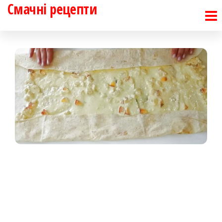
Смачні рецепти
Перейти
до
контенту