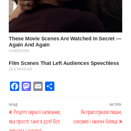
Fac
M
Em
По
eb
ast
ail
діл
oo
od
ит
Навігація
Попередній
НАЗАД
НАСТУПН.
Наст
Рецепт сирної запіканки,
k
on
ис
Як приготувати пишні,
записів
запис
запи
яка просто тане в роті! Все
я
соковиті і смачні біляші
змішала і готово!