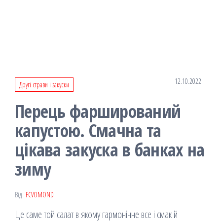
12.10.2022
Другі страви і закуски
Перець фарширований
капустою. Смачна та
цікава закуска в банках на
зиму
Від
FCVOMOND
Це саме той салат в якому гармонічне все і смак й