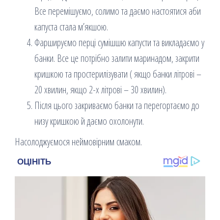
Все перемішуємо, солимо та даємо настоятися аби
капуста стала м’якшою.
Фаршируємо перці сумішшю капусти та викладаємо у
банки. Все це потрібно залити маринадом, закрити
кришкою та простерилізувати ( якщо банки літрові –
20 хвилин, якщо 2-х літрові – 30 хвилин).
Після цього закриваємо банки та перегортаємо до
низу кришкою й даємо охолонути.
Насолоджуємося неймовірним смаком.