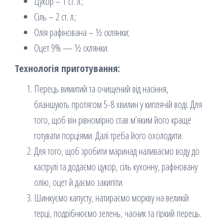
Цукор – 1 ст. л.;
Сіль – 2 ст. л.;
Олія рафінована – ½ склянки;
Оцет 9% — ½ склянки.
Технологія приготування:
Перець вимитий та очищений від насіння,
бланшують протягом 5-8 хвилин у киплячій воді. Для
того, щоб він рівномірно став м’яким його краще
готувати порціями. Далі треба його охолодити.
Для того, щоб зробити маринад наливаємо воду до
каструлі та додаємо цукор, сіль кухонну, рафіновану
олію, оцет й даємо закипіти.
Шинкуємо капусту, натираємо моркву на великій
терці, подрібнюємо зелень, часник та гіркий перець.