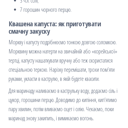
3 ч.л. солі;
7 горошин чорного перцю.
Квашена капуста: як приготувати
смачну закуску
Моркву і капусту подрібнюємо тонкою довгою соломкою.
Морквину можна натерти на звичайній або «корейської»
тертці, капусту нашаткувати вручну або теж скористатися
спеціальною теркою. Нарізку перемішати, трохи пом’яти
руками, укласти в каструлю, в якій будете квасити.
Для маринаду наливаємо в каструльку воду, додаємо сіль і
цукор, горошини перцю. Доводимо до кипіння, кип’ятимо
пару хвилин, потім вливаємо оцет і олію. Чекаємо, поки
маринад знову закипить, і вимикаємо вогонь.