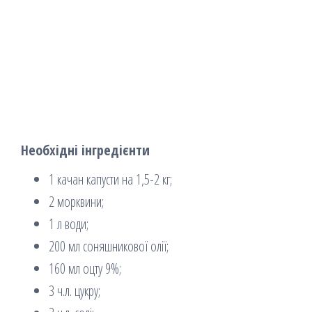
Необхідні інгредієнти
1 качан капусти на 1,5-2 кг;
2 морквини;
1 л води;
200 мл соняшникової олії;
160 мл оцту 9%;
3 ч.л. цукру;