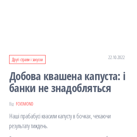
22.10.2022
Другі страви і закуски
Добова квашена капуста: і
банки не знадобляться
Від
FCVOMOND
Наші прабабусі квасили капусту в бочках, чекаючи
результату тиждень.