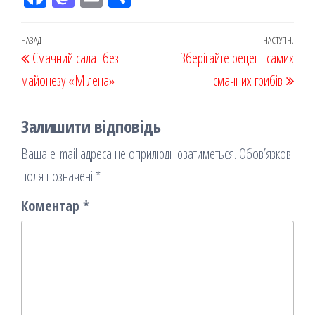
eb
ast
ail
діл
oo
od
ит
Навігація
Попередній
НАЗАД
НАСТУПН.
Наст
Смачний салат без
k
on
ис
Зберігайте рецепт самих
записів
запис
запи
майонезу «Мілена»
я
смачних грибів
Залишити відповідь
Ваша e-mail адреса не оприлюднюватиметься.
Обов’язкові
поля позначені
*
Коментар
*