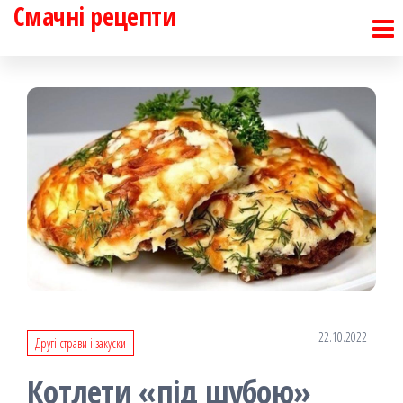
Смачні рецепти
Перейти
до
контенту
22.10.2022
Другі страви і закуски
Котлети «під шубою»