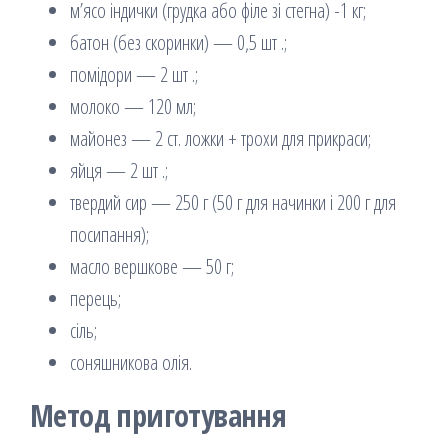
м’ясо індички (грудка або філе зі стегна) -1 кг;
батон (без скоринки) — 0,5 шт .;
помідори — 2 шт .;
молоко — 120 мл;
майонез — 2 ст. ложки + трохи для прикраси;
яйця — 2 шт .;
твердий сир — 250 г (50 г для начинки і 200 г для
посипання);
масло вершкове — 50 г;
перець;
сіль;
соняшникова олія.
Метод приготування