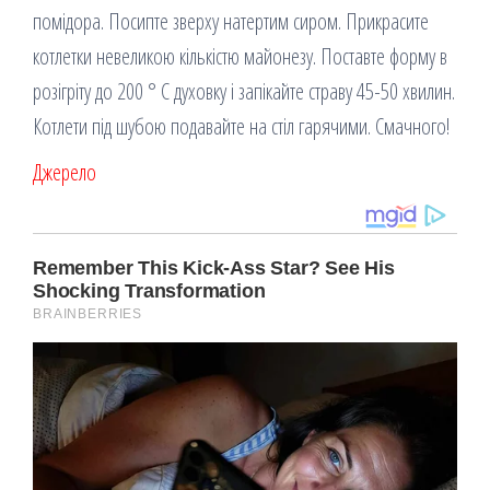
помідора. Посипте зверху натертим сиром. Прикрасите
котлетки невеликою кількістю майонезу. Поставте форму в
розігріту до 200 ° С духовку і запікайте страву 45-50 хвилин.
Котлети під шубою подавайте на стіл гарячими. Смачного!
Джерело