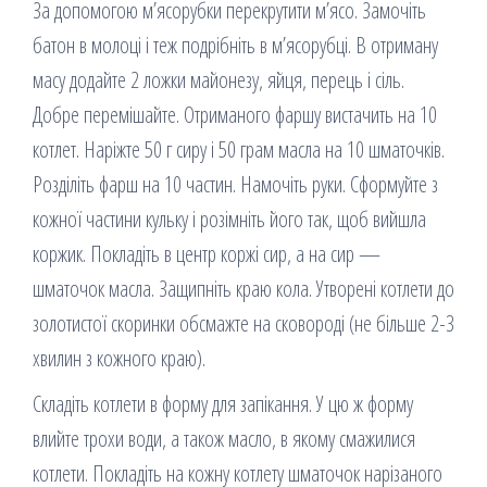
За допомогою м’ясорубки перекрутити м’ясо. Замочіть
батон в молоці і теж подрібніть в м’ясорубці. В отриману
масу додайте 2 ложки майонезу, яйця, перець і сіль.
Добре перемішайте. Отриманого фаршу вистачить на 10
котлет. Наріжте 50 г сиру і 50 грам масла на 10 шматочків.
Розділіть фарш на 10 частин. Намочіть руки. Сформуйте з
кожної частини кульку і розімніть його так, щоб вийшла
коржик. Покладіть в центр коржі сир, а на сир —
шматочок масла. Защипніть краю кола. Утворені котлети до
золотистої скоринки обсмажте на сковороді (не більше 2-3
хвилин з кожного краю).
Складіть котлети в форму для запікання. У цю ж форму
влийте трохи води, а також масло, в якому смажилися
котлети. Покладіть на кожну котлету шматочок нарізаного