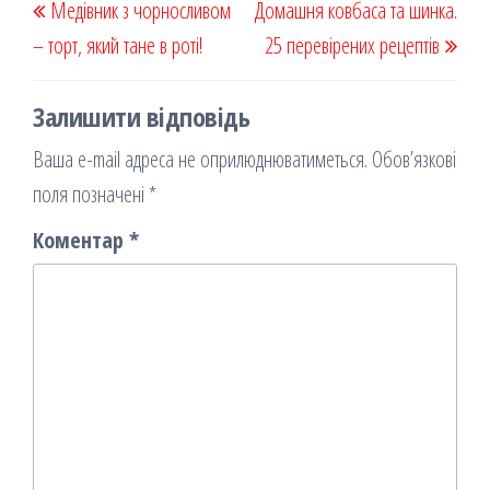
Медівник з чорносливом
k
on
ис
Домашня ковбаса та шинка.
записів
запис
запи
– торт, який тане в роті!
я
25 перевірених рецептів
Залишити відповідь
Ваша e-mail адреса не оприлюднюватиметься.
Обов’язкові
поля позначені
*
Коментар
*