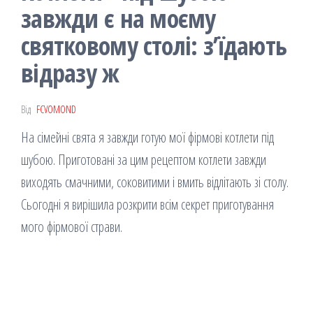
завжди є на моєму
святковому столі: з’їдають
відразу ж
Від
FCVOMOND
На сімейні свята я завжди готую мої фірмові котлети під
шубою. Приготовані за цим рецептом котлети завжди
виходять смачними, соковитими і вмить відлітають зі столу.
Сьогодні я вирішила розкрити всім секрет приготування
мого фірмової страви.