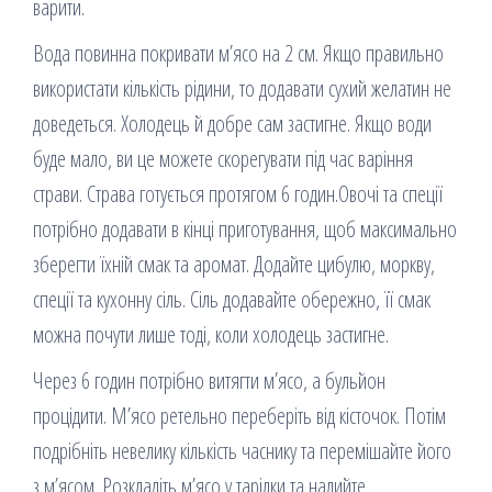
варити.
Вода повинна покривати м’ясо на 2 см. Якщо правильно
використати кількість рідини, то додавати сухий желатин не
доведеться. Холодець й добре сам застигне. Якщо води
буде мало, ви це можете скорегувати під час варіння
страви. Страва готується протягом 6 годин.Овочі та спеції
потрібно додавати в кінці приготування, щоб максимально
зберегти їхній смак та аромат. Додайте цибулю, моркву,
спеції та кухонну сіль. Сіль додавайте обережно, її смак
можна почути лише тоді, коли холодець застигне.
Через 6 годин потрібно витягти м’ясо, а бульйон
процідити. М’ясо ретельно переберіть від кісточок. Потім
подрібніть невелику кількість часнику та перемішайте його
з м’ясом. Розкладіть м’ясо у тарілки та налийте