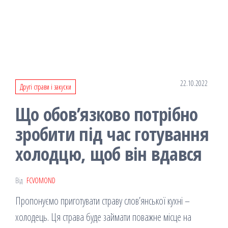
22.10.2022
Другі страви і закуски
Що обов’язково потрібно
зробити під час готування
холодцю, щоб він вдався
Від
FCVOMOND
Пропонуємо приготувати страву слов’янської кухні –
холодець. Ця страва буде займати поважне місце на