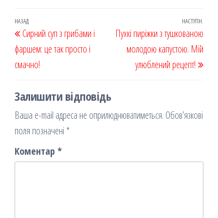
eb
ast
ail
діл
oo
od
ит
Навігація
Попередній
НАЗАД
НАСТУПН.
Наст
Сирний суп з грибами і
k
on
ис
Пухкі пиріжки з тушкованою
записів
запис
запи
фаршем: це так просто і
я
молодою капустою. Мій
смачно!
улюблений рецепт!
Залишити відповідь
Ваша e-mail адреса не оприлюднюватиметься.
Обов’язкові
поля позначені
*
Коментар
*