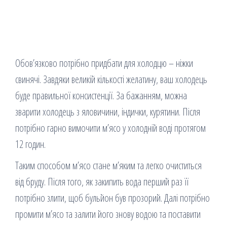
Обов’язково потрібно придбати для холодцю – ніжки
свинячі. Завдяки великій кількості желатину, ваш холодець
буде правильної консистенції. За бажанням, можна
зварити холодець з яловичини, індички, курятини. Після
потрібно гарно вимочити м’ясо у холодній воді протягом
12 годин.
Таким способом м’ясо стане м’яким та легко очиститься
від бруду. Після того, як закипить вода перший раз її
потрібно злити, щоб бульйон був прозорий. Далі потрібно
промити м’ясо та залити його знову водою та поставити