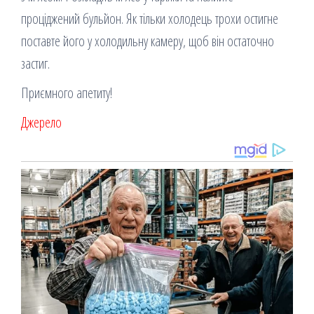
проціджений бульйон. Як тільки холодець трохи остигне
поставте його у холодильну камеру, щоб він остаточно
застиг.
Приємного апетиту!
Джерело