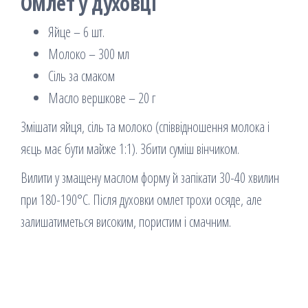
Омлет у духовці
Яйце – 6 шт.
Молоко – 300 мл
Сіль за смаком
Масло вершкове – 20 г
Змішати яйця, сіль та молоко (співвідношення молока і
яєць має бути майже 1:1). Збити суміш вінчиком.
Вилити у змащену маслом форму й запікати 30-40 хвилин
при 180-190°С. Після духовки омлет трохи осяде, але
залишатиметься високим, пористим і смачним.