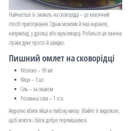
Найчастіше їх смажать на сковорідці – це класичний
спосіб приготування. Однак можливі й інші варіанти,
наприклад, у духовці або мультиварці. Робиться ця смачна
страва дуже просто й швидко.
Пишний омлет на сковорідці
Молоко – 90 мл
Яйця – 3 шт.
Сіль – за смаком
Рослинна олія – 1 ст.л.
Акуратно вбити яйця в глибоку миску. Збийте їх виделкою,
щоб жовток і білок добре перемішалися.