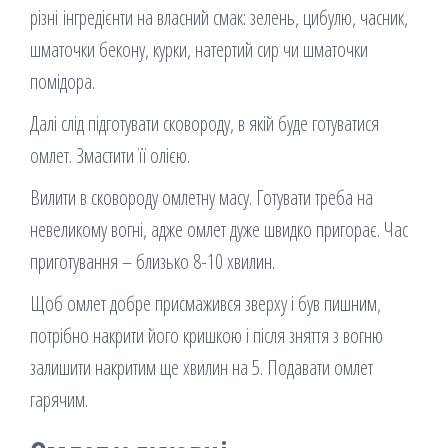
різні інгредієнти на власний смак: зелень, цибулю, часник,
шматочки бекону, курки, натертий сир чи шматочки
помідора.
Далі слід підготувати сковороду, в якій буде готуватися
омлет. Змастити її олією.
Вилити в сковороду омлетну масу. Готувати треба на
невеликому вогні, адже омлет дуже швидко пригорає. Час
приготування – близько 8-10 хвилин.
Щоб омлет добре присмажився зверху і був пишним,
потрібно накрити його кришкою і після зняття з вогню
залишити накритим ще хвилин на 5. Подавати омлет
гарячим.