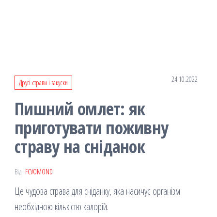
24.10.2022
Другі страви і закуски
Пишний омлет: як
приготувати поживну
страву на сніданок
Від
FCVOMOND
Це чудова страва для сніданку, яка насичує організм
необхідною кількістю калорій.