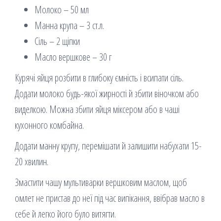
Молоко – 50 мл
Манна крупа – 3 ст.л.
Сіль – 2 щіпки
Масло вершкове – 30 г
Курячі яйця розбити в глибоку ємність і всипати сіль.
Додати молоко будь-якої жирності й збити віночком або
виделкою. Можна збити яйця міксером або в чаші
кухонного комбайна.
Додати манну крупу, перемішати й залишити набухати 15-
20 хвилин.
Змастити чашу мультиварки вершковим маслом, щоб
омлет не пристав до неї під час випікання, ввібрав масло в
себе й легко його було витягти.