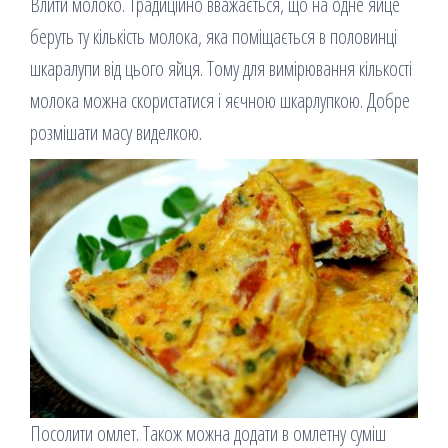
Влити молоко. Традиційно вважається, що на одне яйце
беруть ту кількість молока, яка поміщається в половинці
шкаралупи від цього яйця. Тому для вимірювання кількості
молока можна скористатися і яєчною шкарлупкою. Добре
розмішати масу виделкою.
Посолити омлет. Також можна додати в омлетну суміш