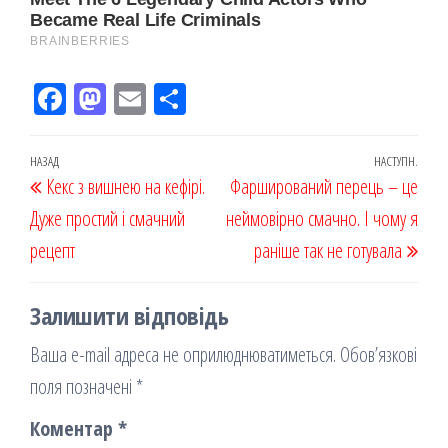
Fac
M
Em
По
eb
ast
ail
діл
oo
od
ит
Навігація
Попередній
НАЗАД
НАСТУПН.
Наст
Кекс з вишнею на кефірі.
k
on
ис
Фарширований перець – це
записів
запис
запи
Дуже простий і смачний
я
неймовірно смачно. І чому я
рецепт
раніше так не готувала
Залишити відповідь
Ваша e-mail адреса не оприлюднюватиметься.
Обов’язкові
поля позначені
*
Коментар
*