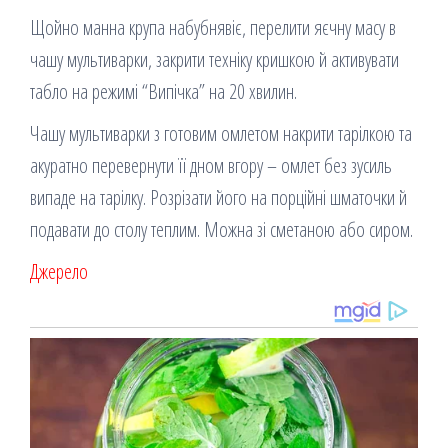
Щойно манна крупа набубнявіє, перелити яєчну масу в
чашу мультиварки, закрити техніку кришкою й активувати
табло на режимі “Випічка” на 20 хвилин.
Чашу мультиварки з готовим омлетом накрити тарілкою та
акуратно перевернути її дном вгору – омлет без зусиль
випаде на тарілку. Розрізати його на порційні шматочки й
подавати до столу теплим. Можна зі сметаною або сиром.
Джерело