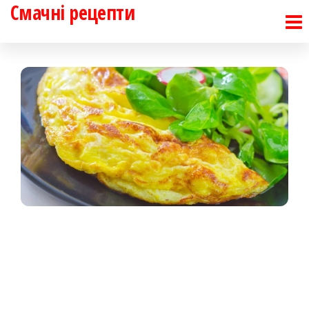
Смачні рецепти
Перейти
до
контенту