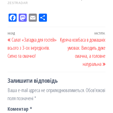
Fac
M
Em
По
eb
ast
ail
діл
oo
od
ит
Навігація
Попередній
НАЗАД
НАСТУПН.
Наст
Салат «Загадка для гостей»
k
on
ис
Куряча ковбаса в домашніх
записів
запис
запи
всього з 3-ох інгредієнтів.
я
умовах. Виходить дуже
Ситно та смачно!
смачна, а головне
натуральна
Залишити відповідь
Ваша e-mail адреса не оприлюднюватиметься.
Обов’язкові
поля позначені
*
Коментар
*