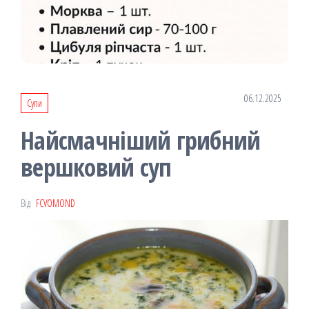
06.12.2025
Супи
Найсмачніший грибний
вершковий суп
Від
FCVOMOND