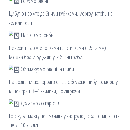
Готуємо овочі
Цибулю наріжте дрібними кубиками, моркву натріть на
великій тертці.
Нарізаємо гриби
Печериці наріжте тонкими пластинками (1,5–2 мм).
Можна брати будь-які улюблені гриби.
Обсмажуємо овочі та гриби
На розігрітій сковороді з олією обсмажте цибулю, моркву
та печериці 3–4 хвилини, помішуючи.
Додаємо до картоплі
Готову засмажку перекладіть у каструлю до картоплі, варіть
ще 7–10 хвилин.