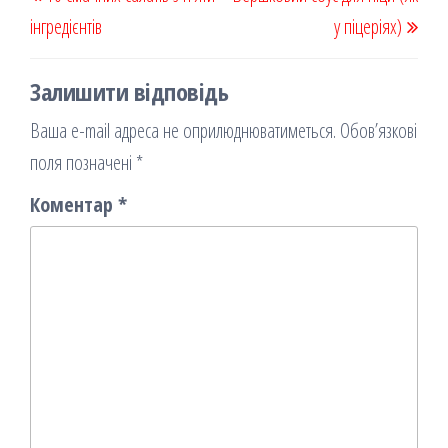
k
on
ис
записів
запис
запи
інгредієнтів
я
у піцеріях)
Залишити відповідь
Ваша e-mail адреса не оприлюднюватиметься.
Обов’язкові
поля позначені
*
Коментар
*