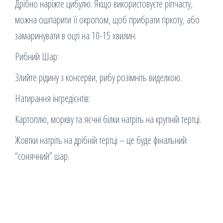
Дрібно наріжте цибулю. Якщо використовуєте ріпчасту,
можна ошпарити її окропом, щоб прибрати гіркоту, або
замаринувати в оцті на 10-15 хвилин.
Рибний Шар:
Злийте рідину з консерви, рибу розімніть виделкою.
Натирання інгредієнтів:
Картоплю, моркву та яєчні білки натріть на крупній тертці.
Жовтки натріть на дрібній тертці – це буде фінальний
“сонячний” шар.