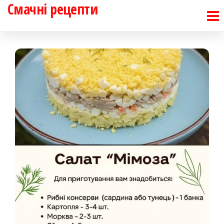
Смачні рецепти
Перейти
до
контенту