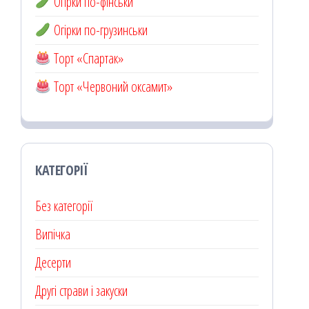
Огірки по-фінськи
Огірки по-грузинськи
Торт «Спартак»
Торт «Червоний оксамит»
КАТЕГОРІЇ
Без категорії
Випічка
Десерти
Другі страви і закуски