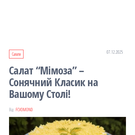
07.12.2025
Салати
Салат “Мімоза” –
Сонячний Класик на
Вашому Столі!
Від
FCVOMOND