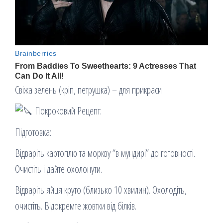
Свіжа зелень (кріп, петрушка) – для прикраси
Покроковий Рецепт:
Підготовка:
Відваріть картоплю та моркву “в мундирі” до готовності.
Очистіть і дайте охолонути.
Відваріть яйця круто (близько 10 хвилин). Охолодіть,
очистіть. Відокремте жовтки від білків.