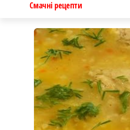
Смачні рецепти
Перейти
до
контенту