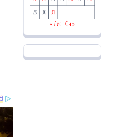
29
30
31
« Лис
Січ »