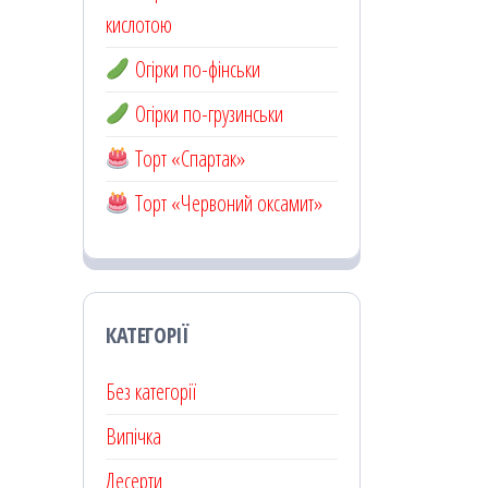
кислотою
Огірки по-фінськи
Огірки по-грузинськи
Торт «Спартак»
Торт «Червоний оксамит»
КАТЕГОРІЇ
Без категорії
Випічка
Десерти