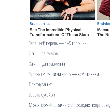
Запашний перець — 4–5 горошин
Сіль — за смаком
Олія — для смаження
Зелень петрушки чи кропу — за бажанням
Приготування:
Зваріть бульйон.
М’ясо промийте, залийте 2 л холодної води, доведі