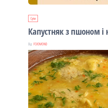
Супи
Капустняк з пшоном і
Від
FCVOMOND