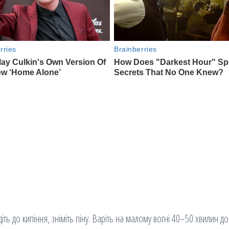
ть до кипіння, зніміть піну. Варіть на малому вогні 40–50 хвилин до