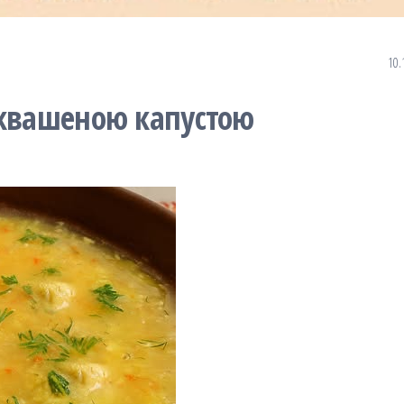
10.
 квашеною капустою