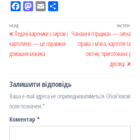
Fac
M
Em
По
eb
ast
ail
діл
oo
od
ит
Навігація
Попередній
НАЗАД
НАСТУПН.
Наст
Ледачі вареники з сиром і
k
on
ис
Чанахи в горщиках — ситна
записів
запис
запи
картоплею — це справжня
я
страва з м’яса, картоплі та
домашня класика
овочів, приготована у
духовці.
Залишити відповідь
Ваша e-mail адреса не оприлюднюватиметься.
Обов’язкові
поля позначені
*
Коментар
*