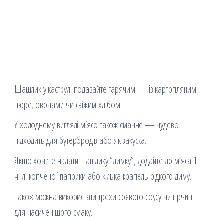
Шашлик у каструлі подавайте гарячим — із картопляним
пюре, овочами чи свіжим хлібом.
У холодному вигляді м’ясо також смачне — чудово
підходить для бутербродів або як закуска.
Якщо хочете надати шашлику “димку”, додайте до м’яса 1
ч. л. копченої паприки або кілька крапель рідкого диму.
Також можна використати трохи соєвого соусу чи гірчиці
для насиченішого смаку.