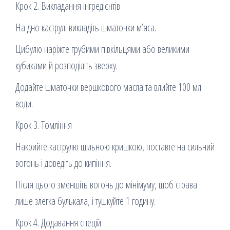
Крок 2. Викладання інгредієнтів
На дно каструлі викладіть шматочки м’яса.
Цибулю наріжте грубими півкільцями або великими
кубиками й розподіліть зверху.
Додайте шматочки вершкового масла та влийте 100 мл
води.
Крок 3. Томління
Накрийте каструлю щільною кришкою, поставте на сильний
вогонь і доведіть до кипіння.
Після цього зменшіть вогонь до мінімуму, щоб страва
лише злегка булькала, і тушкуйте 1 годину.
Крок 4. Додавання спецій