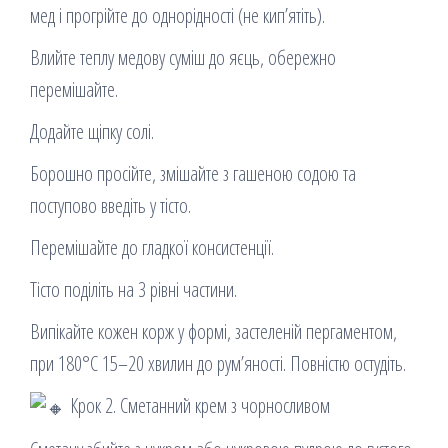
мед і прогрійте до однорідності (не кип’ятіть).
Влийте теплу медову суміш до яєць, обережно
перемішайте.
Додайте щіпку солі.
Борошно просійте, змішайте з гашеною содою та
поступово введіть у тісто.
Перемішайте до гладкої консистенції.
Тісто поділіть на 3 рівні частини.
Випікайте кожен корж у формі, застеленій пергаментом,
при 180°C 15–20 хвилин до рум’яності. Повністю остудіть.
Крок 2. Сметанний крем з чорносливом