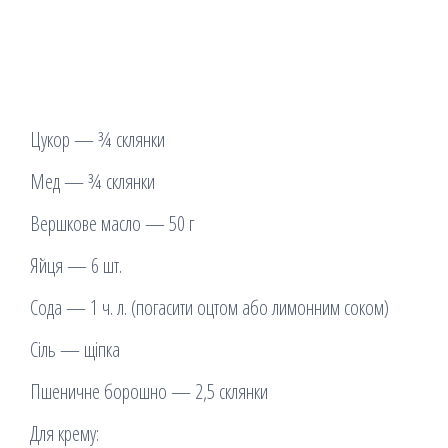
Цукор — ¾ склянки
Мед — ¾ склянки
Вершкове масло — 50 г
Яйця — 6 шт.
Сода — 1 ч. л. (погасити оцтом або лимонним соком)
Сіль — щіпка
Пшеничне борошно — 2,5 склянки
Для крему: