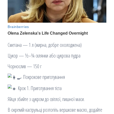
Сметана — 1 л (жирна, добре охолоджена)
Цукор — ½–¾ склянки або цукрова пудра
Чорнослив — 150 г
Покрокове приготування
Крок 1. Приготування тіста
Яйця збийте з цукром до світлої, пишної маси.
В окремій каструльці розтопіть вершкове масло, додайте