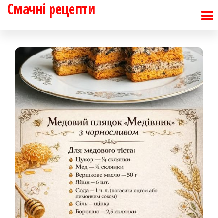
Смачні рецепти
Перейти
до
контенту