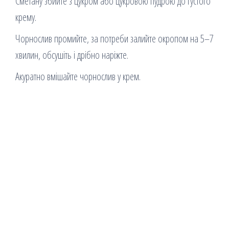
Сметану збийте з цукром або цукровою пудрою до густого
крему.
Чорнослив промийте, за потреби залийте окропом на 5–7
хвилин, обсушіть і дрібно наріжте.
Акуратно вмішайте чорнослив у крем.